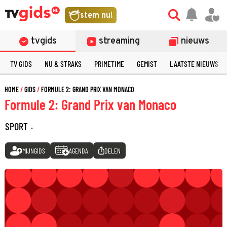
stem nu!
tvgids
streaming
nieuws
TV GIDS
NU & STRAKS
PRIMETIME
GEMIST
LAATSTE NIEUWS
HOME
GIDS
FORMULE 2: GRAND PRIX VAN MONACO
Formule 2: Grand Prix van Monaco
SPORT
·
MIJNGIDS
AGENDA
DELEN