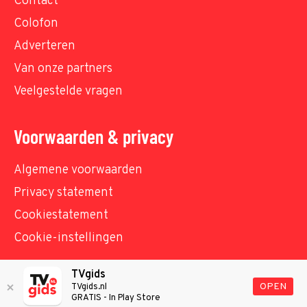
Contact
Colofon
Adverteren
Van onze partners
Veelgestelde vragen
Voorwaarden & privacy
Algemene voorwaarden
Privacy statement
Cookiestatement
Cookie-instellingen
TVgids
© TVgids.nl 2026 - All rights reserved. No text and
OPEN
TVgids.nl
GRATIS - In Play Store
datamining.