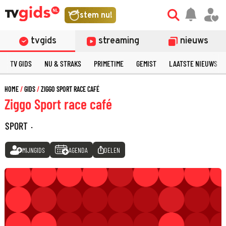
stem nu!
tvgids
streaming
nieuws
TV GIDS
NU & STRAKS
PRIMETIME
GEMIST
LAATSTE NIEUWS
HOME
GIDS
ZIGGO SPORT RACE CAFÉ
Ziggo Sport race café
SPORT
·
MIJNGIDS
AGENDA
DELEN