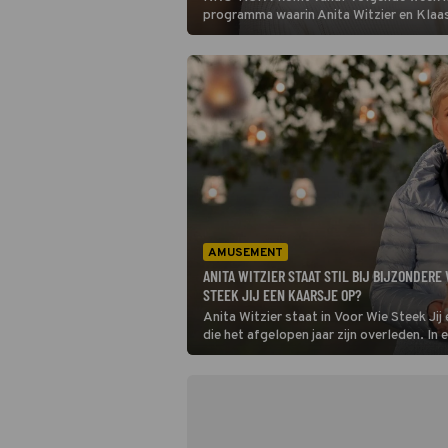
programma waarin Anita Witzier en Klaa
Kruistum 40 dagen gaan vasten. Dat he
vandaag bekendgemaakt.
AMUSEMENT
ANITA WITZIER STAAT STIL BIJ BIJZONDER
STEEK JIJ EEN KAARSJE OP?
Anita Witzier staat in Voor Wie Steek Jij
die het afgelopen jaar zijn overleden. In 
Eemnes worden drie kaarsen aangestoke