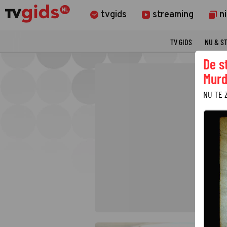
tvgids
streaming
n
TV GIDS
NU & S
De s
Murd
NU TE 