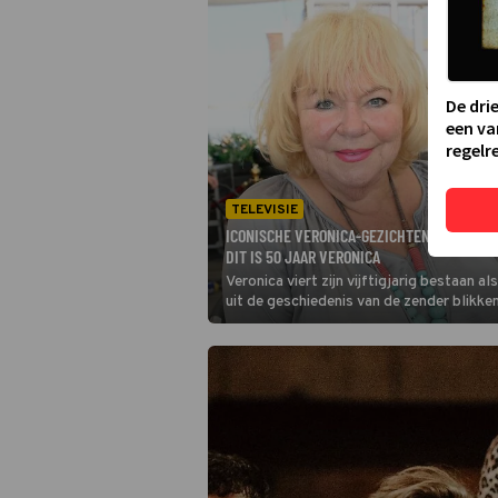
De dri
een va
regelre
TELEVISIE
ICONISCHE VERONICA-GEZICHTEN BLIKKEN 
DIT IS 50 JAAR VERONICA
Veronica viert zijn vijftigjarig bestaan 
uit de geschiedenis van de zender blikke
Tineke de Nooij en Harry Vermeegen die 