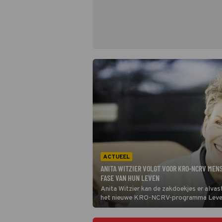
ACTUEEL
ANITA WITZIER VOLGT VOOR KRO-NCRV MENS
FASE VAN HUN LEVEN
Anita Witzier kan de zakdoekjes er alvast
het nieuwe KRO-NCRV-programma Leven
volgt ze mensen in hun laatste levensfas
zij betekenis en houvast vinden in de tijd 