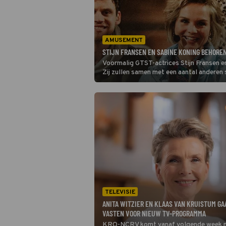
AMUSEMENT
STIJN FRANSEN EN SABINE KONING BEHOREN
Voormalig GTST-actrices Stijn Fransen en 
Zij zullen samen met een aantal anderen s
TELEVISIE
ANITA WITZIER EN KLAAS VAN KRUISTUM GA
VASTEN VOOR NIEUW TV-PROGRAMMA
KRO-NCRV komt vanaf volgende week m