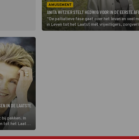
AMUSEMENT
ANITA WITZIER STELT HEDWIG VOOR IN DE EERSTE A
"De palliatieve fase gaat over het leven en veel 
in Leven tot het Laatst met vrijwilligers, zorgve
Hedwig (48) die de berg Stelvio beklimt voor het
EN IN DE LAATSTE
 bij pakken. In
 tot het Laatst
e en laat zien hoe
die nog rest.