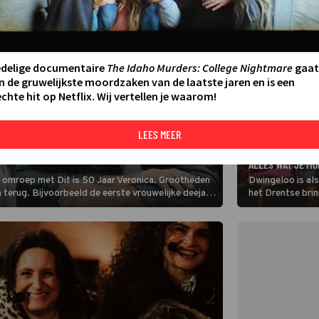
edelige documentaire
The Idaho Murders: College Nightmare
gaat
n de gruwelijkste moordzaken van de laatste jaren en is een
chte hit op Netflix. Wij vertellen je waarom!
LEES MEER
TELEVISIE
TERUG OP VERRASSENDE MOMENTEN EN VERHALEN IN
ALLES WAT JE MO
als omroep met Dit is 50 Jaar Veronica. Grootheden
Dwingeloo is als
n terug. Bijvoorbeeld de eerste vrouwelijke deejay
het Drentse bri
furore maakte met Verona.
Jezus. Roxeanne
rekening.