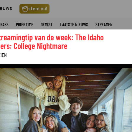
ieuws
stem nu!
TRAKS
PRIMETIME
GEMIST
LAATSTE NIEUWS
STREAMEN
treamingtip van de week: The Idaho
ers: College Nightmare
ZIEN