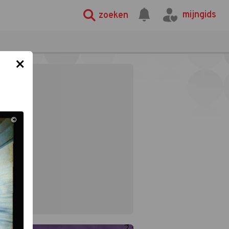
mijngids
zoeken
×
©