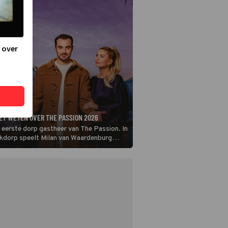
 over
ET WETEN OVER THE PASSION 2026
 eerste dorp gastheer van The Passion. In
nkdorp speelt Milan van Waardenburg
 Hazes neemt de rol van Maria voor haar