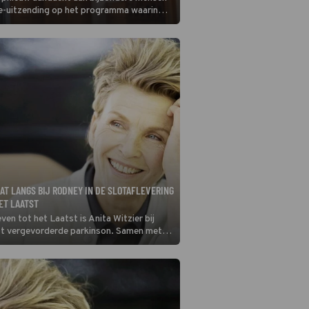
ive-uitzending op het programma waarin
AAT LANGS BIJ RODNEY IN DE SLOTAFLEVERING
ET LAATST
even tot het Laatst is Anita Witzier bij
ft vergevorderde parkinson. Samen met
iek bekijkt hij welke mogelijkheden het
l kan bieden. Geestelijk verzorger
en daarbij.