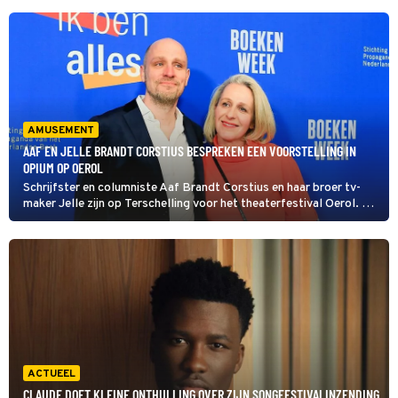
AMUSEMENT
AAF EN JELLE BRANDT CORSTIUS BESPREKEN EEN VOORSTELLING IN
OPIUM OP OEROL
Schrijfster en columniste Aaf Brandt Corstius en haar broer tv-
maker Jelle zijn op Terschelling voor het theaterfestival Oerol. Ze
komen langs bij Cornald Maas in Opium op Oerol om te vertellen
over een voorstelling die ze hier bezochten.
ACTUEEL
CLAUDE DOET KLEINE ONTHULLING OVER ZIJN SONGFESTIVALINZENDING