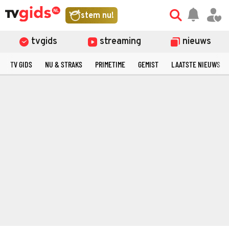
stem nu!
tvgids
streaming
nieuws
TV GIDS
NU & STRAKS
PRIMETIME
GEMIST
LAATSTE NIEUWS