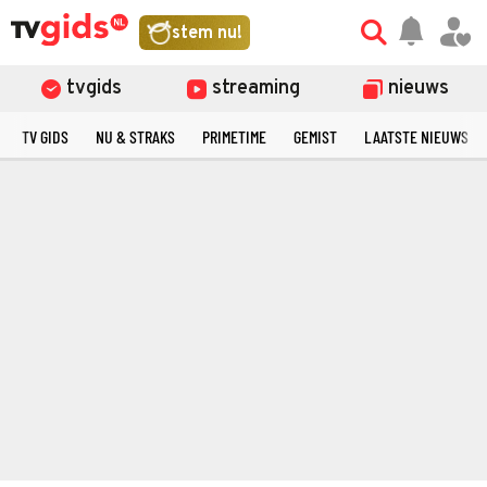
stem nu!
tvgids
streaming
nieuws
TV GIDS
NU & STRAKS
PRIMETIME
GEMIST
LAATSTE NIEUWS