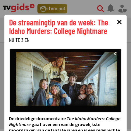
stem nu!
×
De streamingtip van de week: The
tvgids
streaming
nieuws
Idaho Murders: College Nightmare
TV GIDS
NU & STRAKS
PRIMETIME
GEMIST
LAATSTE NIEUWS
NU TE ZIEN
©
De driedelige documentaire
The Idaho Murders: College
Nightmare
gaat over een van de gruwelijkste
moordzaken van de laatste jaren en is een regelrechte