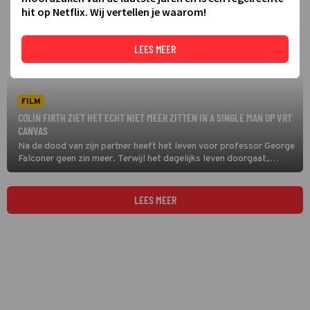
hit op Netflix. Wij vertellen je waarom!
LEES MEER
FILM
COLIN FIRTH ZIET HET ECHT NIET MEER ZITTEN IN A SINGLE MAN OP VRT
CANVAS
Na de dood van zijn partner heeft het leven voor professor George
Falconer geen zin meer. Terwijl het dagelijks leven doorgaat,
bereidt hij zich in A Single Man voor op zijn dood: George gaat
zelfmoord plegen.
LEES MEER