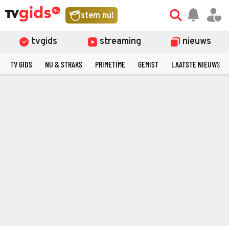
stem nu!
tvgids
streaming
nieuws
TV GIDS
NU & STRAKS
PRIMETIME
GEMIST
LAATSTE NIEUWS