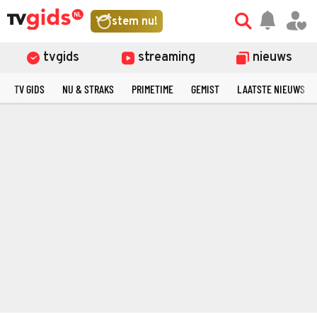
stem nu!
tvgids
streaming
nieuws
TV GIDS
NU & STRAKS
PRIMETIME
GEMIST
LAATSTE NIEUWS