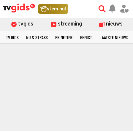
stem nu!
tvgids
streaming
nieuws
TV GIDS
NU & STRAKS
PRIMETIME
GEMIST
LAATSTE NIEUWS