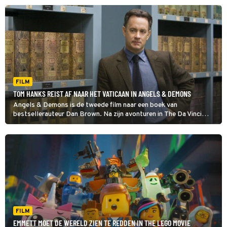
FILM
TOM HANKS REIST AF NAAR HET VATICAAN IN ANGELS & DEMONS
Angels & Demons is de tweede film naar een boek van
bestsellerauteur Dan Brown. Na zijn avonturen in The Da Vinci
Code gaat codekraker Robert Langdon deze keer naar het
Vaticaan.
FILM
EMMETT MOET DE WERELD ZIEN TE REDDEN IN THE LEGO MOVIE