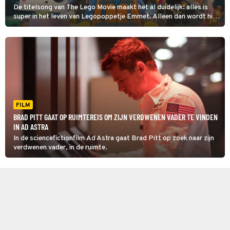
De titelsong van The Lego Movie maakt het al duidelijk: alles is
super in het leven van Legopoppetje Emmet. Alleen dan wordt hij
per ongeluk aangezien voor ‘de uitverkorene’ en moet hij de wereld
redden.
FILM
BRAD PITT GAAT OP RUIMTEREIS OM ZIJN VERDWENEN VADER TE VINDEN
IN AD ASTRA
In de sciencefictionfilm Ad Astra gaat Brad Pitt op zoek naar zijn
verdwenen vader, in de ruimte.