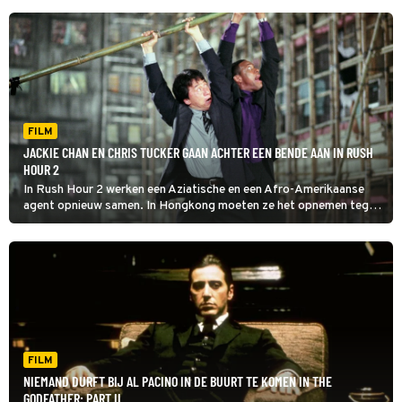
FILM
JACKIE CHAN EN CHRIS TUCKER GAAN ACHTER EEN BENDE AAN IN RUSH
HOUR 2
In Rush Hour 2 werken een Aziatische en een Afro-Amerikaanse
agent opnieuw samen. In Hongkong moeten ze het opnemen tegen
een bende die met vals geld handelt.
FILM
NIEMAND DURFT BIJ AL PACINO IN DE BUURT TE KOMEN IN THE
GODFATHER: PART II