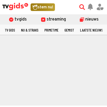
stem nu!
tvgids
streaming
nieuws
TV GIDS
NU & STRAKS
PRIMETIME
GEMIST
LAATSTE NIEUWS