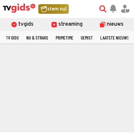
stem nu!
tvgids
streaming
nieuws
TV GIDS
NU & STRAKS
PRIMETIME
GEMIST
LAATSTE NIEUWS