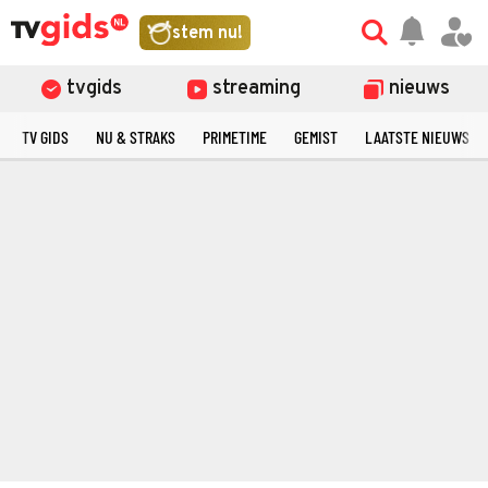
stem nu!
tvgids
streaming
nieuws
TV GIDS
NU & STRAKS
PRIMETIME
GEMIST
LAATSTE NIEUWS