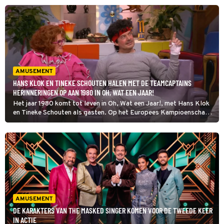
kandidaten. Stijn de Vries gaat langs bij de grootste fans.
AMUSEMENT
HANS KLOK EN TINEKE SCHOUTEN HALEN MET DE TEAMCAPTAINS
HERINNERINGEN OP AAN 1980 IN OH, WAT EEN JAAR!
Het jaar 1980 komt tot leven in Oh, Wat een Jaar!, met Hans Klok
en Tineke Schouten als gasten. Op het Europees Kampioenschap
voetbal in Italië stelt Oranje teleur; twee jaar na de WK-finale ligt
het team er nu al in de groepsfase uit.
AMUSEMENT
DE KARAKTERS VAN THE MASKED SINGER KOMEN VOOR DE TWEEDE KEER
IN ACTIE