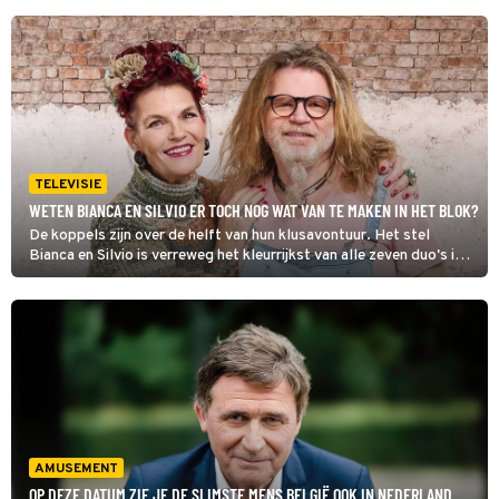
TELEVISIE
WETEN BIANCA EN SILVIO ER TOCH NOG WAT VAN TE MAKEN IN HET BLOK?
De koppels zijn over de helft van hun klusavontuur. Het stel
Bianca en Silvio is verreweg het kleurrijkst van alle zeven duo's in
Het Blok, maar helaas voor hen ook het meest chaotisch. Dat
heeft al tot diverse problemen geleid.
AMUSEMENT
OP DEZE DATUM ZIE JE DE SLIMSTE MENS BELGIË OOK IN NEDERLAND