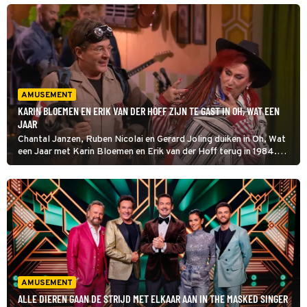
AMUSEMENT
KARIN BLOEMEN EN ERIK VAN DER HOFF ZIJN TE GAST IN OH, WAT EEN
JAAR
Chantal Janzen, Ruben Nicolai en Gerard Joling duiken in Oh, Wat
een Jaar met Karin Bloemen en Erik van der Hoff terug in 1984.
Beenwarmers, schoudervullingen, neonkleuren en I Save the Day
brengen dit vrolijke jaar weer tot leven.
AMUSEMENT
ALLE DIEREN GAAN DE STRIJD MET ELKAAR AAN IN THE MASKED SINGER