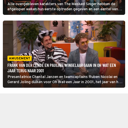
Alle overgebleven karakters van The Masked Singer hebben de
afgelopen weken hun eerste optreden gegeven en een aantal van
hen moet nu opnieuw aan de bak. De vraag is of het panel een
stapje dichter bij hun ware identiteit komt.
AMUSEMENT
FRANK VAN DER LENDE EN PAULINE WINGELAAR GAAN IN OH WAT EEN
JAAR TERUG NAAR 2001
Presentatrice Chantal Janzen en teamcaptains Ruben Nicolai en
Gerard Joling duiken voor Oh Wat een Jaar in 2001, het jaar van het
eerste homohuwelijk en de eerste Harry Potter-film. Frank van der
Lende en Pauline Wingelaar zijn te gast.