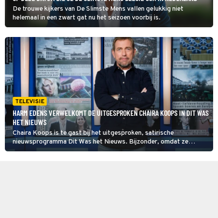
De trouwe kijkers van De Slimste Mens vallen gelukkig niet
helemaal in een zwart gat nu het seizoen voorbij is.
TELEVISIE
HARM EDENS VERWELKOMT DE UITGESPROKEN CHAIRA KOOPS IN DIT WAS
HET NIEUWS
Chaira Koops is te gast bij het uitgesproken, satirische
nieuwsprogramma Dit Was het Nieuws. Bijzonder, omdat ze
vroeger door haar zussen Zwitserland werd genoemd. 'Ik was
destijds een meisje zonder mening', vertelt ze in Broadcast
Magazine.