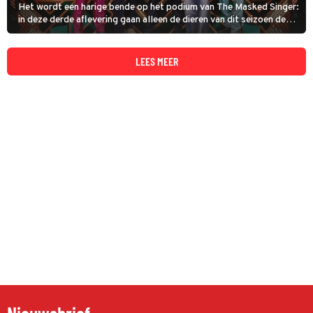
Het wordt een harige bende op het podium van The Masked Singer:
in deze derde aflevering gaan alleen de dieren van dit seizoen de
strijd met elkaar aan. Dat zijn, als ze allemaal nog in het spel
zitten, maar liefst vijftien kandidaten.
LEES MEER