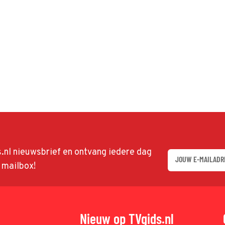
ds.nl nieuwsbrief en ontvang iedere dag
w mailbox!
Nieuw op TVgids.nl