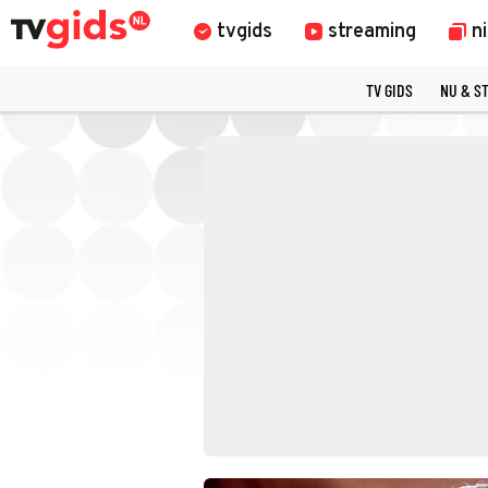
tvgids
streaming
n
TV GIDS
NU & S