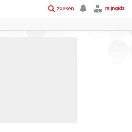
mijngids
zoeken