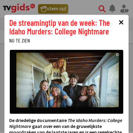
stem nu!
×
De streamingtip van de week: The
tvgids
streaming
nieuws
Idaho Murders: College Nightmare
TV GIDS
NU & STRAKS
PRIMETIME
GEMIST
LAATSTE NIEUWS
NU TE ZIEN
©
De driedelige documentaire
The Idaho Murders: College
Nightmare
gaat over een van de gruwelijkste
moordzaken van de laatste jaren en is een regelrechte