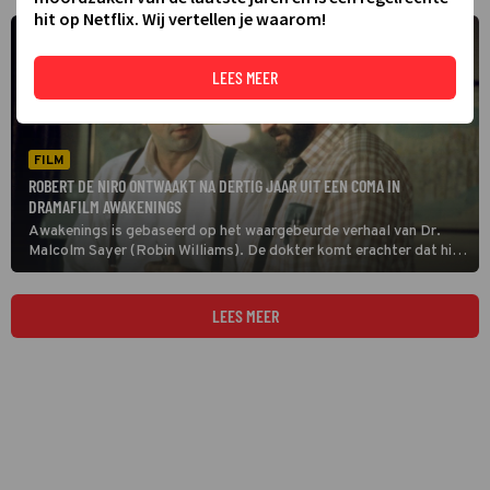
hit op Netflix. Wij vertellen je waarom!
LEES MEER
FILM
ROBERT DE NIRO ONTWAAKT NA DERTIG JAAR UIT EEN COMA IN
DRAMAFILM AWAKENINGS
Awakenings is gebaseerd op het waargebeurde verhaal van Dr.
Malcolm Sayer (Robin Williams). De dokter komt erachter dat hij
zijn ‘mentaal zieke’ patiënten kan helpen. Door Sayer’s onderzoek
komt Leonard Lowe (Robert De Niro) na dertig jaar uit zijn coma.
LEES MEER