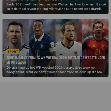
Sinds 2021 heeft Jan Jaap van der Wal zijn hart verloren aan België
en in de theatervoorstelling Mijn Vlakke Land neemt de cabaretier
de verschillen tussen Vlamingen en Nederlanders onder de loep.
Wat kunnen wij van hen leren en andersom? (HH)
SPORT
SCHEMA HALVE FINALES WK VOETBAL 2026: DIT ZIJN DE WEDSTRIJDEN
EN UITSLAGEN
De spanning op het WK voetbal 2026 bereikt deze week een
hoogtepunt, want de halve finales staan voor de deur Op dinsdag
14 en woensdag 15 juli wordt duidelijk welke twee landen mogen
blijven dromen van de wereldtitel.