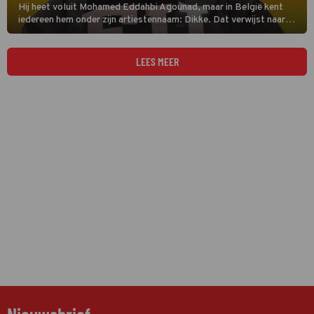
Hij heet voluit Mohamed Eddahbi Agounad, maar in België kent
iedereen hem onder zijn artiestennaam: Dikke. Dat verwijst naar
zijn imposante gestalte. Dikke is te zien in deze aflevering van De
Slimste Mens België.
LEES MEER