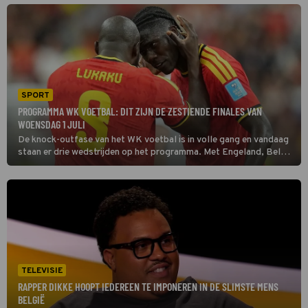
weer in actie komt tegen België.
SPORT
PROGRAMMA WK VOETBAL: DIT ZIJN DE ZESTIENDE FINALES VAN
WOENSDAG 1 JULI
De knock-outfase van het WK voetbal is in volle gang en vandaag
staan er drie wedstrijden op het programma. Met Engeland, België
en gastland Verenigde Staten in actie belooft het weer een
spannende voetbaldag te worden.
TELEVISIE
RAPPER DIKKE HOOPT IEDEREEN TE IMPONEREN IN DE SLIMSTE MENS
BELGIË