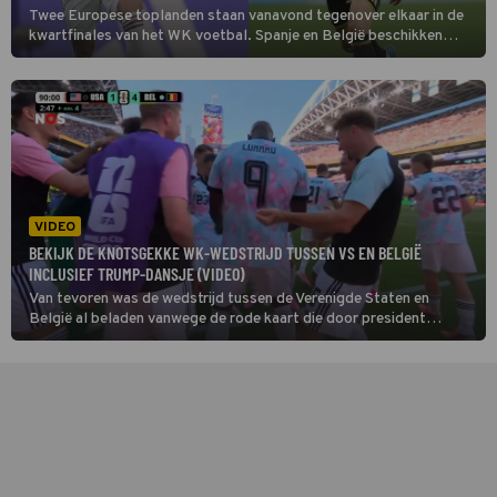
Twee Europese toplanden staan vanavond tegenover elkaar in de
kwartfinales van het WK voetbal. Spanje en België beschikken
allebei over een selectie vol sterren, waardoor alle ingrediënten
aanwezig zijn voor een boeiende krachtmeting.
VIDEO
BEKIJK DE KNOTSGEKKE WK-WEDSTRIJD TUSSEN VS EN BELGIË
INCLUSIEF TRUMP-DANSJE (VIDEO)
Van tevoren was de wedstrijd tussen de Verenigde Staten en
België al beladen vanwege de rode kaart die door president
Donald Trump werd ingetrokken. Blijkbaar motiveerde dat de
Belgische ploeg enorm, want ze speelden Amerika helemaal van de
mat tijdens de achtste finales van het WK voetbal.