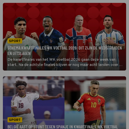
achter winnaar Oscar Piastri.
SPORT
SCHEMA KWARTFINALES WK VOETBAL 2026: DIT ZIJN DE WEDSTRIJDEN
EN UITSLAGEN
De kwartfinales van het WK voetbal 2026 gaan deze week van
start. Na de achtste finales blijven er nog maar acht landen over
die mogen dromen van de wereldtitel. Hieronder vind je het
volledige schema van de kwartfinales, inclusief de wedstrijden en
speeltijden.
SPORT
BELGIË AAST OP STUNT TEGEN SPANJE IN KWARTFINALE WK VOETBAL