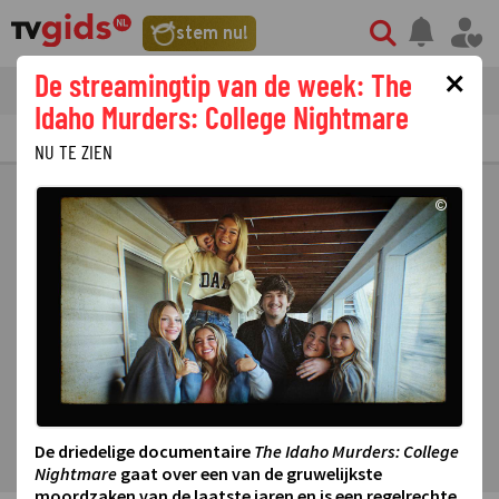
stem nu!
×
De streamingtip van de week: The
tvgids
streaming
nieuws
Idaho Murders: College Nightmare
TV GIDS
NU & STRAKS
PRIMETIME
GEMIST
LAATSTE NIEUWS
NU TE ZIEN
©
De driedelige documentaire
The Idaho Murders: College
Nightmare
gaat over een van de gruwelijkste
moordzaken van de laatste jaren en is een regelrechte