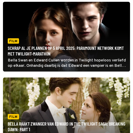
FILM
SCHRAP AL JE PLANNEN OP 5 APRIL 2025: PARAMOUNT NETWORK KOMT
MET TWILIGHT-MARATHON
Bella Swan en Edward Cullen worden in Twilight hopeloos verliefd
op elkaar. Onhandig daarbij is dat Edward een vampier is en Bella
een gewoon mens. Kan hij voorkomen dat hij zijn scherpe tanden in
haar nek zet?
FILM
BELLA RAAKT ZWANGER VAN EDWARD IN THE TWILIGHT SAGA: BREAKING
DAWN: PART 1