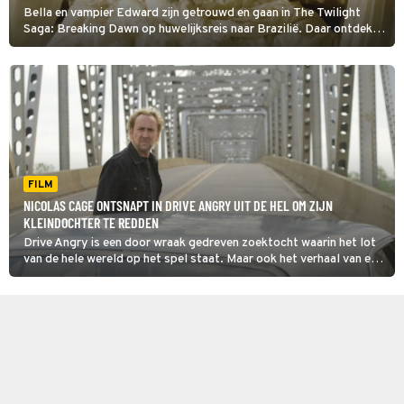
Bella en vampier Edward zijn getrouwd en gaan in The Twilight
Saga: Breaking Dawn op huwelijksreis naar Brazilië. Daar ontdekt
Bella dat ze zwanger is. Hun ongeboren kindje zet de gespannen
verhouding met de weerwolven verder onder druk.
FILM
NICOLAS CAGE ONTSNAPT IN DRIVE ANGRY UIT DE HEL OM ZIJN
KLEINDOCHTER TE REDDEN
Drive Angry is een door wraak gedreven zoektocht waarin het lot
van de hele wereld op het spel staat. Maar ook het verhaal van een
man die wraak wil op de moordenaars van zijn dochter.