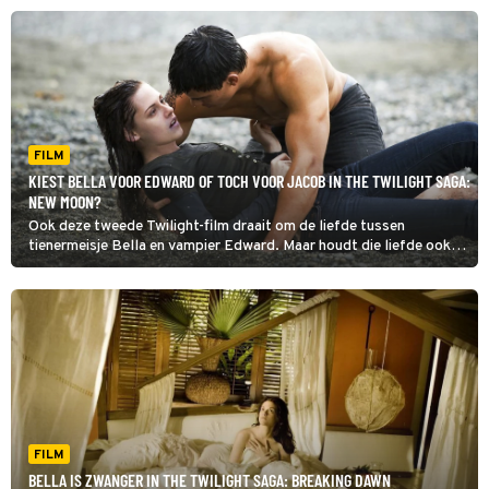
gespannen verhouding met de weerwolven verder onder druk.
FILM
KIEST BELLA VOOR EDWARD OF TOCH VOOR JACOB IN THE TWILIGHT SAGA:
NEW MOON?
Ook deze tweede Twilight-film draait om de liefde tussen
tienermeisje Bella en vampier Edward. Maar houdt die liefde ook
stand?
FILM
BELLA IS ZWANGER IN THE TWILIGHT SAGA: BREAKING DAWN