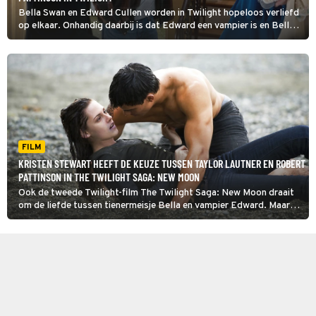
Bella Swan en Edward Cullen worden in Twilight hopeloos verliefd
op elkaar. Onhandig daarbij is dat Edward een vampier is en Bella
een gewoon mens. Kan hij voorkomen dat hij zijn scherpe tanden in
haar nek zet?
FILM
KRISTEN STEWART HEEFT DE KEUZE TUSSEN TAYLOR LAUTNER EN ROBERT
PATTINSON IN THE TWILIGHT SAGA: NEW MOON
Ook de tweede Twilight-film The Twilight Saga: New Moon draait
om de liefde tussen tienermeisje Bella en vampier Edward. Maar
houdt die liefde ook stand?