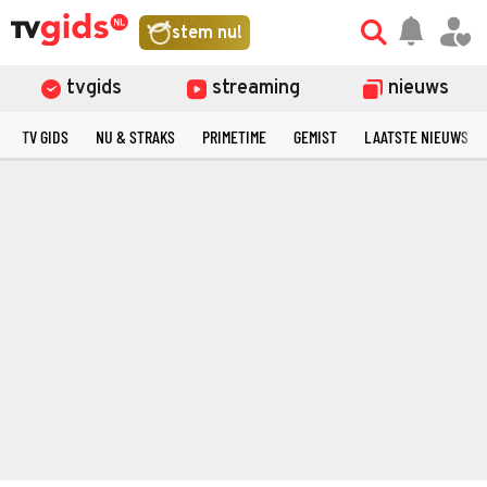
stem nu!
tvgids
streaming
nieuws
TV GIDS
NU & STRAKS
PRIMETIME
GEMIST
LAATSTE NIEUWS