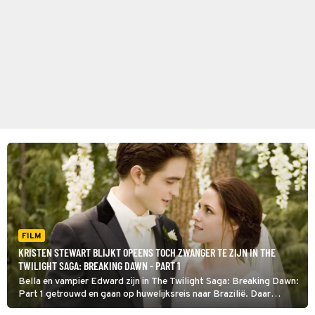
FILM
KRISTEN STEWART BLIJKT OPEENS TOCH ZWANGER TE ZIJN IN THE
TWILIGHT SAGA: BREAKING DAWN - PART 1
Bella en vampier Edward zijn in The Twilight Saga: Breaking Dawn:
Part 1 getrouwd en gaan op huwelijksreis naar Brazilië. Daar
ontdekt Bella dat ze zwanger is. Hun ongeboren kindje zet de