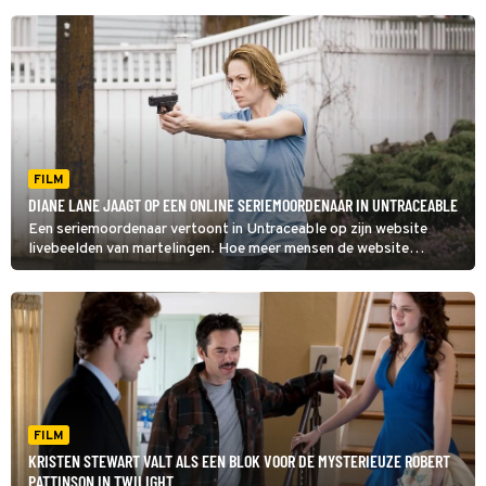
FILM
DIANE LANE JAAGT OP EEN ONLINE SERIEMOORDENAAR IN UNTRACEABLE
Een seriemoordenaar vertoont in Untraceable op zijn website
livebeelden van martelingen. Hoe meer mensen de website
bezoeken, des te sadistischer het slachtoffer sterft.
FILM
KRISTEN STEWART VALT ALS EEN BLOK VOOR DE MYSTERIEUZE ROBERT
PATTINSON IN TWILIGHT