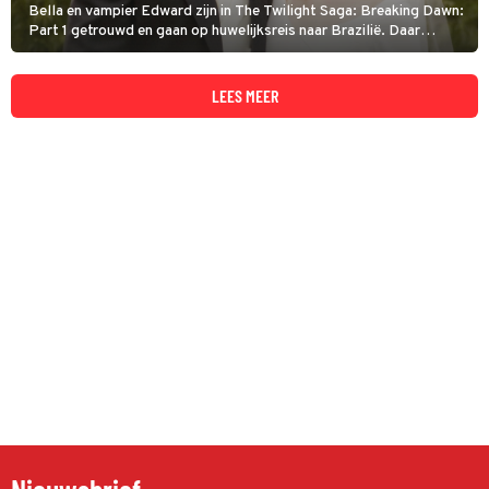
Bella en vampier Edward zijn in The Twilight Saga: Breaking Dawn:
Part 1 getrouwd en gaan op huwelijksreis naar Brazilië. Daar
ontdekt Bella dat ze zwanger is. Hun ongeboren kindje zet de
gespannen verhouding met de weerwolven verder onder druk.
LEES MEER