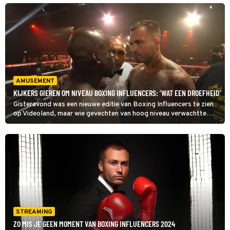
rondes te sterk voor Roelvink. In een gesprek met Shownieuws
deelt vader Dries Roelvink hoe het nu met zijn zoon gaat en wat
zijn toekomstplannen zijn op het gebied van boksen.
AMUSEMENT
KIJKERS GIEREN OM NIVEAU BOXING INFLUENCERS: ‘WAT EEN DROEFHEID’
Gisteravond was een nieuwe editie van Boxing Influencers te zien
op Videoland, maar wie gevechten van hoog niveau verwachtte
kwam bedrogen uit.
STREAMING
ZO MIS JE GEEN MOMENT VAN BOXING INFLUENCERS 2024