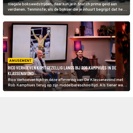
Illegale bokswedstrijden, daar kun je in Snatch prima geld aan
verdienen. Tenminste, als de bokser die je inhuurt begrijpt dat het
de bedoeling is dat hij verliest.
AMUSEMENT
RICO VERHOEVEN KOMT GEZELLIG LANGS BIJ ROB KAMPHUES IN DE
KLASSENAVOND
Rico Verhoeven kijkt in deze aflevering van De Klassenavond met
Rob Kamphues terug op zijn middelbareschooltijd. Als tiener was
de nu 36-jarige kickbokser al goed bezig. Terwijl klasgenoten voor
een vette hap kozen, had Rico gezonde dingen in zijn lunchpakket.