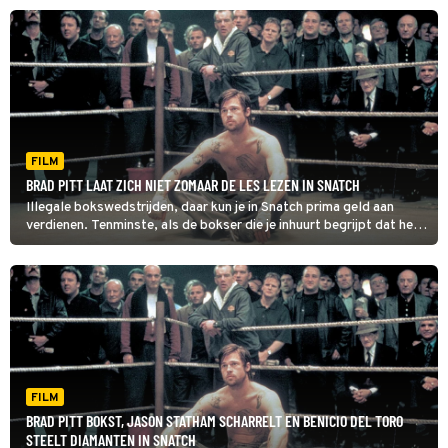
Influencers, zo maakt Videoland zojuist bekend. Daarnaast zijn er
ook nog andere bekende namen die zich letterlijk in het zweet gaan
werken.
FILM
BRAD PITT LAAT ZICH NIET ZOMAAR DE LES LEZEN IN SNATCH
Illegale bokswedstrijden, daar kun je in Snatch prima geld aan
verdienen. Tenminste, als de bokser die je inhuurt begrijpt dat het
de bedoeling is dat hij verliest.
FILM
BRAD PITT BOKST, JASON STATHAM SCHARRELT EN BENICIO DEL TORO
STEELT DIAMANTEN IN SNATCH