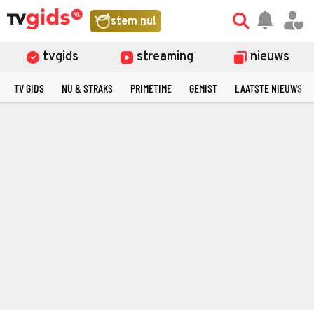
stem nu!
tvgids
streaming
nieuws
TV GIDS
NU & STRAKS
PRIMETIME
GEMIST
LAATSTE NIEUWS