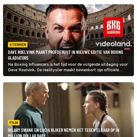
STERREN
DAVE ROELVINK MAAKT PROFDEBUUT IN NIEUWE EDITIE VAN BOXING
GLADIATORS
Na Boxing Influencers is het tijd voor de volgende uitdaging voor
Dave Roelvink. De realityster maakt binnenkort zijn officiële
profdebuut tijdens Boxing Gladiators.
FILM
HILARY SWANK EN LUCIA RIJKER NEMEN HET TEGEN ELKAAR OP IN
MILLION DOLLAR BABY