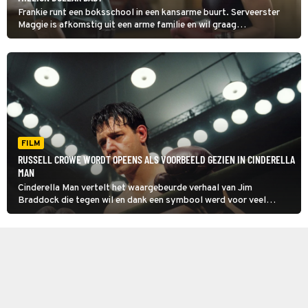
Frankie runt een boksschool in een kansarme buurt. Serveerster
Maggie is afkomstig uit een arme familie en wil graag
bokskampioen worden. Frankie weigert haar te trainen in Million
Dollar Baby.
FILM
RUSSELL CROWE WORDT OPEENS ALS VOORBEELD GEZIEN IN CINDERELLA
MAN
Cinderella Man vertelt het waargebeurde verhaal van Jim
Braddock die tegen wil en dank een symbool werd voor veel
Amerikanen tijdens de Grote Depressie.