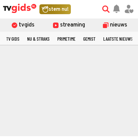
stem nu!
tvgids
streaming
nieuws
TV GIDS
NU & STRAKS
PRIMETIME
GEMIST
LAATSTE NIEUWS