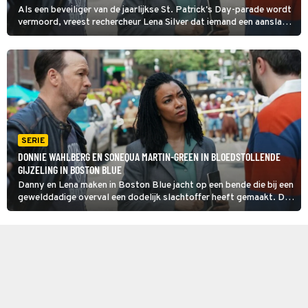
Als een beveiliger van de jaarlijkse St. Patrick's Day-parade wordt
vermoord, vreest rechercheur Lena Silver dat iemand een aanslag
wil plegen. Samen met Danny Reagan onderzoekt ze in Boston
Blue uit welke hoek de dreiging komt.
SERIE
DONNIE WAHLBERG EN SONEQUA MARTIN-GREEN IN BLOEDSTOLLENDE
GIJZELING IN BOSTON BLUE
Danny en Lena maken in Boston Blue jacht op een bende die bij een
gewelddadige overval een dodelijk slachtoffer heeft gemaakt. Dan
gijzelen de daders een restaurant, waar op dat moment
hoofdinspecteur Sarah en Phoebe aan het eten zijn.