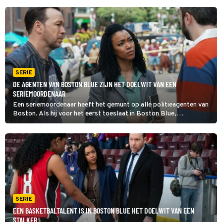
SERIE
DE AGENTEN VAN BOSTON BLUE ZIJN HET DOELWIT VAN EEN
SERIEMOORDENAAR
Een seriemoordenaar heeft het gemunt op alle politieagenten van
Boston. Als hij voor het eerst toeslaat in Boston Blue,
ontspringen Jonah Silver en Sean Reagan door puur toeval de
dans. Hun collega's hebben echter minder geluk.
SERIE
EEN BASKETBALTALENT IS IN BOSTON BLUE HET DOELWIT VAN EEN
STALKER