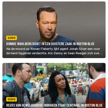
bij zijn zoon en nieuwe collega's in Boston?
SERIE
DONNIE WAHLBERG DUIKT IN EEN DUISTERE ZAAK IN BOSTON BLUE
Na de moord op Ronan Flaherty lijkt agent Jonah Silver een voor
de hand liggende verdachte. Als Danny en Sean Reagan zich over
de zaak buigen, doen ze in Boston Blue op oude camerabeelden
een schokkende ontdekking.
SERIE
REEKS VAN GEWELDDADIGE INBRAKEN STAAT CENTRAAL IN BOSTON BLUE