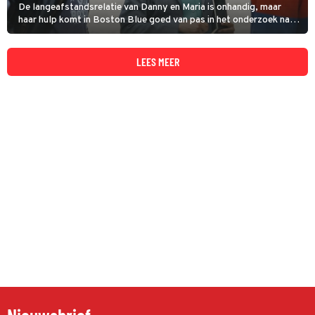
De langeafstandsrelatie van Danny en Maria is onhandig, maar
haar hulp komt in Boston Blue goed van pas in het onderzoek naar
een reeks gewelddadige woninginbraken. Maria beseft hoe de
dader de beveiliging weet te omzeilen.
LEES MEER