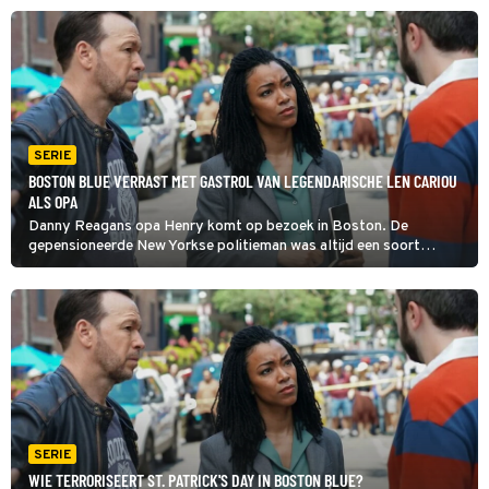
groot risico in Boston Blue.
SERIE
BOSTON BLUE VERRAST MET GASTROL VAN LEGENDARISCHE LEN CARIOU
ALS OPA
Danny Reagans opa Henry komt op bezoek in Boston. De
gepensioneerde New Yorkse politieman was altijd een soort
mentor voor Danny en is trots dat ook achterkleinzoon Sean als
politieagent in zijn voetsporen treedt in Boston Blue.
SERIE
WIE TERRORISEERT ST. PATRICK'S DAY IN BOSTON BLUE?