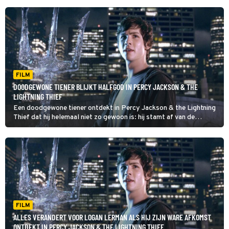
FILM
DOODGEWONE TIENER BLIJKT HALFGOD IN PERCY JACKSON & THE
LIGHTNING THIEF
Een doodgewone tiener ontdekt in Percy Jackson & the Lightning
Thief dat hij helemaal niet zo gewoon is: hij stamt af van de
Griekse zeegod Poseidon.
FILM
ALLES VERANDERT VOOR LOGAN LERMAN ALS HIJ ZIJN WARE AFKOMST
ONTDEKT IN PERCY JACKSON & THE LIGHTNING THIEF