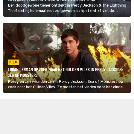
Een doodgewone tiener ontdekt in Percy Jackson & the Lightning
Thief dat hij helemaal niet zo gewoon is: hij stamt af van de
Griekse zeegod Poseidon.
FILM
LOGAN LERMAN OP ZOEK NAAR HET GULDEN VLIES IN PERCY JACKSON:
SEA OF MONSTERS
Percy en zijn vrienden zijn in Percy Jackson: Sea of Monsters op
zoek naar het Gulden Vlies. Ze moeten het vinden voor het einde
van de zomer, anders zal kamp Halfbloed vernietigd worden.