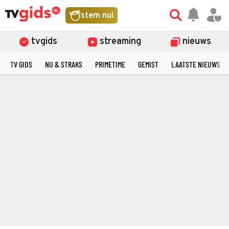
stem nu!
tvgids
streaming
nieuws
TV GIDS
NU & STRAKS
PRIMETIME
GEMIST
LAATSTE NIEUWS