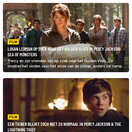
FILM
LOGAN LERMAN OP ZOEK NAAR HET GULDEN VLIES IN PERCY JACKSON:
SEA OF MONSTERS
Percy en zijn vrienden zijn op zoek naar het Gulden Vlies. Ze
moeten het vinden voor het einde van de zomer, anders zal kamp
Halfbloed vernietigd worden.
FILM
EEN TIENER BLIJKT TOCH NIET ZO NORMAAL IN PERCY JACKSON & THE
LIGHTNING THIEF