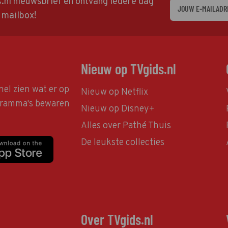
ds.nl nieuwsbrief en ontvang iedere dag
w mailbox!
Nieuw op TVgids.nl
nel zien wat er op
Nieuw op Netflix
ogramma's bewaren
Nieuw op Disney+
Alles over Pathé Thuis
De leukste collecties
Over TVgids.nl