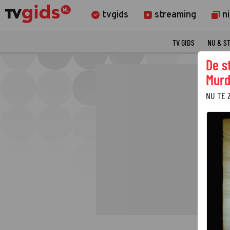
tvgids
streaming
n
TV GIDS
NU & S
De s
Murd
NU TE 