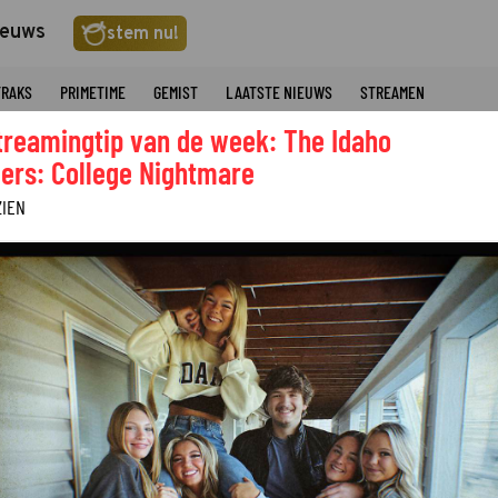
ieuws
stem nu!
TRAKS
PRIMETIME
GEMIST
LAATSTE NIEUWS
STREAMEN
treamingtip van de week: The Idaho
ers: College Nightmare
ZIEN