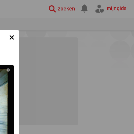
mijngids
zoeken
×
©