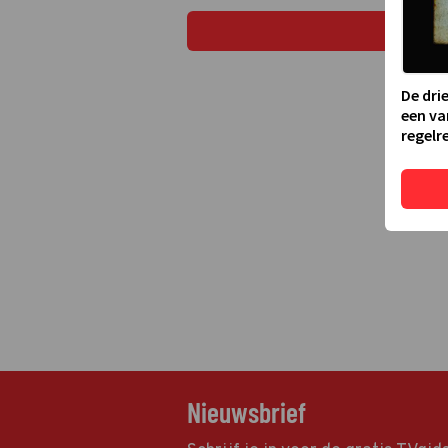
De dri
een va
regelre
Nieuwsbrief