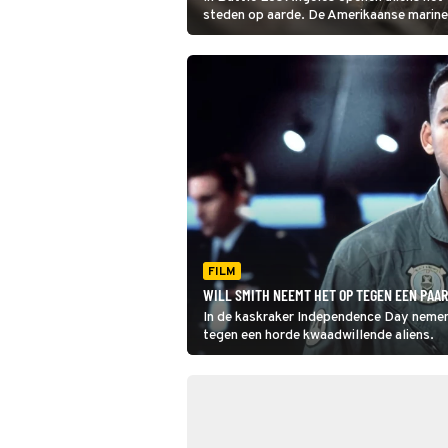
steden op aarde. De Amerikaanse marine
onder leiding van Michael Nantz, moet d
FILM
WILL SMITH NEEMT HET OP TEGEN EEN PAAR
In de kaskraker Independence Day nemen 
tegen een horde kwaadwillende aliens.