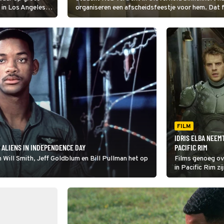
 in Los Angeles,
organiseren een afscheidsfeestje voor hem. Dat fe
e burgers redden.
buitenaards monster valt Manhattan aan.
FILM
IDRIS ELBA NEEM
 ALIENS IN INDEPENDENCE DAY
PACIFIC RIM
Will Smith, Jeff Goldblum en Bill Pullman het op
Films genoeg ove
in Pacific Rim z
zijn namelijk va
de aarde daar n