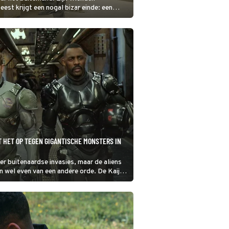
est krijgt een nogal bizar einde: een
T HET OP TEGEN GIGANTISCHE MONSTERS IN
r buitenaardse invasies, maar de aliens
ijn wel even van een andere orde. De Kaiju
n het formaatje flatgebouw. Hoe moet je
ou tegen verdedigen?