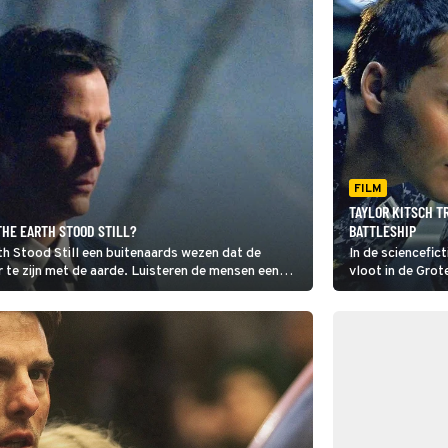
FILM
TAYLOR KITSCH T
THE EARTH STOOD STILL?
BATTLESHIP
h Stood Still een buitenaards wezen dat de
In de sciencefic
te zijn met de aarde. Luisteren de mensen een
vloot in de Gro
voor met de men
Japanse marines
tuig te verslaan.