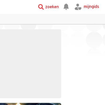
mijngids
zoeken