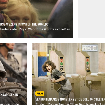
RDSE WEZENS IN WAR OF THE WORLDS
heiden vader Ray in War of the Worlds zichzelf en
.
FILM
ENAARDSEN IN
EEN BUITENAARDS MONSTER ZET DE BOEL OP STELTEN
 vuur op grote
Student Rob vertrekt in Cloverfield binnenkort na