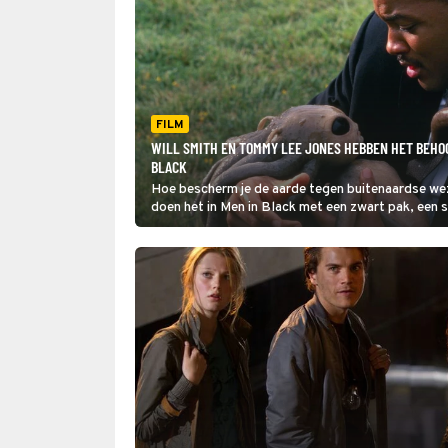
FILM
WILL SMITH EN TOMMY LEE JONES HEBBEN HET BEHOO
BLACK
Hoe bescherm je de aarde tegen buitenaardse w
doen het in Men in Black met een zwart pak, een s
wapens en een apparaatje om geheugens mee te 