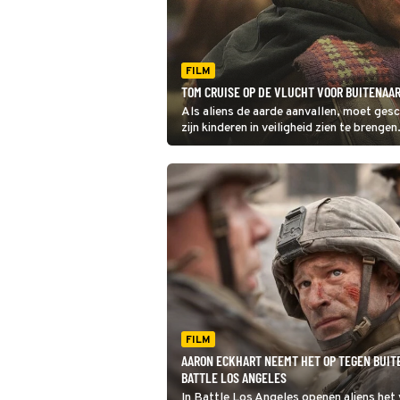
FILM
TOM CRUISE OP DE VLUCHT VOOR BUITENAA
Als aliens de aarde aanvallen, moet gesc
zijn kinderen in veiligheid zien te brengen
FILM
AARON ECKHART NEEMT HET OP TEGEN BUIT
BATTLE LOS ANGELES
In Battle Los Angeles openen aliens het