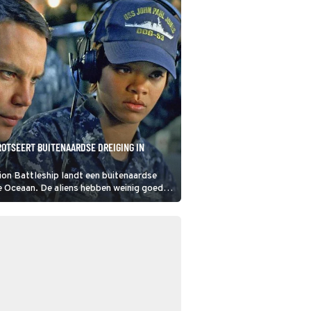
ROTSEERT BUITENAARDSE DREIGING IN
tion Battleship landt een buitenaardse
te Oceaan. De aliens hebben weinig goeds
sheid. Aan een groep Amerikaanse en
chepen de eervolle taak het buitenaardse