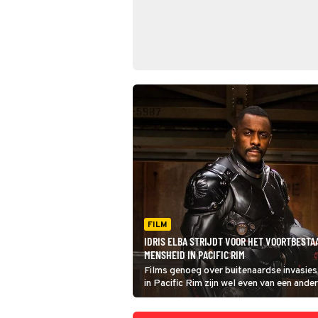
FILM
IDRIS ELBA STRIJDT VOOR HET VOORTBESTA
MENSHEID IN PACIFIC RIM
Films genoeg over buitenaardse invasies
in Pacific Rim zijn wel even van een ande
zijn namelijk van het formaatje flatgebo
de aarde daar nou tegen verdedigen?