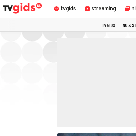
tvgids
streaming
n
TV GIDS
NU & S