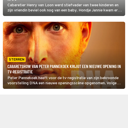
Cabaretier Henry van Loon werd stiefvader van twee kinderen en
zijn vriendin beviel ook nog van een baby. Hondje Jannie kwam er
kort daarna bij. Henry's nieuwe rol als gezinsman is de rode draad
in de voorstelling Jannie the Showdog.
STERREN
CABARETSHOW VAN PETER PANNEKOEK KRIJGT EEN NIEUWE OPENING IN
TV-REGISTRATIE
Peter Pannekoek heeft voor de tv-registratie van zijn bekroonde
voorstelling DNA een nieuwe openingsscène opgenomen. Volgens
de cabaretier kwam de originele opening, die op het toneel goed
werkte, te eendimensionaal over op televisie. Dat heeft de
cabaretier bevestigd aan het ANP.