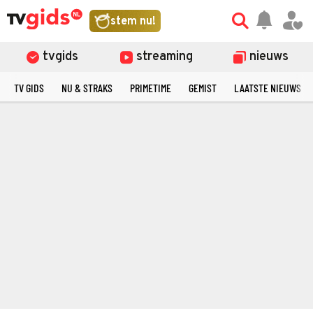
stem nu!
tvgids
streaming
nieuws
TV GIDS
NU & STRAKS
PRIMETIME
GEMIST
LAATSTE NIEUWS