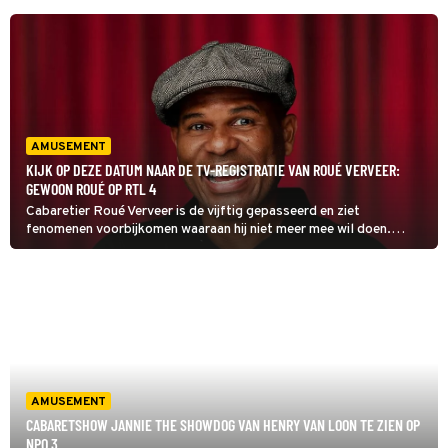
AMUSEMENT
KIJK OP DEZE DATUM NAAR DE TV-REGISTRATIE VAN ROUÉ VERVEER:
GEWOON ROUÉ OP RTL 4
Cabaretier Roué Verveer is de vijftig gepasseerd en ziet
fenomenen voorbijkomen waaraan hij niet meer mee wil doen.
Zoals de hippe koffies en de muziek van nu. "Laat me met rust",
zegt Verveer in zijn show Roué Verveer: Gewoon Roué.
AMUSEMENT
CABARETSHOW JANNIE THE SHOWDOG VAN HENRY VAN LOON TE ZIEN OP
NPO 3