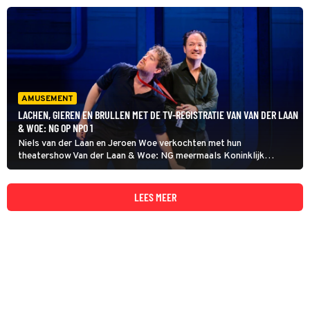
het publiek.
AMUSEMENT
LACHEN, GIEREN EN BRULLEN MET DE TV-REGISTRATIE VAN VAN DER LAAN
& WOE: NG OP NPO 1
Niels van der Laan en Jeroen Woe verkochten met hun
theatershow Van der Laan & Woe: NG meermaals Koninklijk
Theater Carré uit. De twee reflecteren in hun zevende
avondvullende show onder meer op de carrière van Jeroen. Die
ging met vallen en opstaan.
LEES MEER