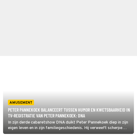
AMUSEMENT
PETER PANNEKOEK BALANCEERT TUSSEN HUMOR EN KWETSBAARHEID IN
TV-REGISTRATIE VAN PETER PANNEKOEK: DNA
In zijn derde cabaretshow DNA duikt Peter Pannekoek diep in zijn
eigen leven en in zijn familiegeschiedenis. Hij verweeft scherpe
humor met pijnlijke verhalen en dat leidt tot zelfreflectie, ook bij