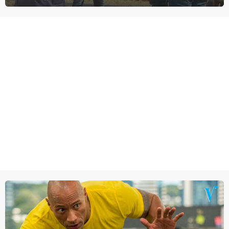
homoseksuele woonwagenbewoner had gebroken met zijn familie
en verliet het kamp met slaande ruzie.