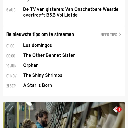
6 AUG
De TV van gisteren: Van Onschatbare Waarde
overtroeft B&B Vol Liefde
De nieuwste tips om te streamen
MEER TIPS
01:00
Los domingos
00:00
The Other Bennet Sister
19 JUN
Orphan
01 NOV
The Shiny Shrimps
21 SEP
A Star Is Born