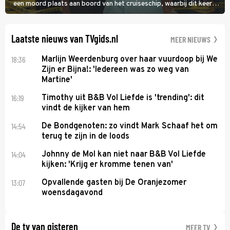
een moord plaats aan boord van het cruiseschip, waarbij dit keer
een bemanningslid het slachtoffer is en kapitein Marlowe de dader
lijkt te zijn.
Laatste nieuws van TVgids.nl
MEER NIEUWS
18:36
Marlijn Weerdenburg over haar vuurdoop bij We
Zijn er Bijna!: 'Iedereen was zo weg van
Martine'
16:19
Timothy uit B&B Vol Liefde is 'trending': dit
vindt de kijker van hem
14:54
De Bondgenoten: zo vindt Mark Schaaf het om
terug te zijn in de loods
14:04
Johnny de Mol kan niet naar B&B Vol Liefde
kijken: 'Krijg er kromme tenen van'
13:07
Opvallende gasten bij De Oranjezomer
woensdagavond
De tv van gisteren
MEER TV