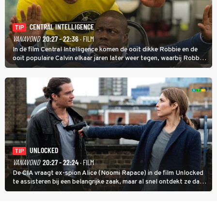
CENTRAL INTELLIGENCE
TIP
VANAVOND
20:27 - 22:36
· FILM
In de film Central Intelligence komen de ooit dikke Robbie en de
ooit populaire Calvin elkaar jaren later weer tegen, waarbij Robbie,
inmiddels supergespierd en werkzaam voor de CIA, Calvins hulp
goed kan gebruiken.
UNLOCKED
TIP
VANAVOND
20:27 - 22:24
· FILM
De CIA vraagt ex-spion Alice (Noomi Rapace) in de film Unlocked
te assisteren bij een belangrijke zaak, maar al snel ontdekt ze dat
degene die haar aanstelde kwade bedoelingen heeft.