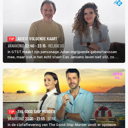
ADIEU! VOLGENDE KAART
TIP
VANAVOND
22:40 - 23:15
· RELIGIEUS
In GTST maakt zijn personage Julian ingrijpende gebeurtenissen
mee, maar ook in het echt staat Cas Jansens leven niet stil, zo
vertelt hij in Adieu! Volgende Kaart.
THE GOOD SHIP MURDER
TIP
VANAVOND
21:00 - 21:55
· SERIE
In de slotaflevering van The Good Ship Murder vindt er opnieuw