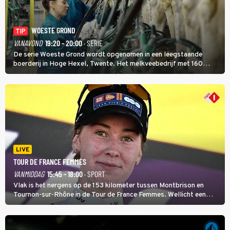
WOESTE GROND
TIP
VANAVOND
19:20 - 20:00
· SERIE
De serie Woeste Grond wordt opgenomen in een leegstaande
boerderij in Hoge Hexel, Twente. Het melkveebedrijf met 160
koeien moest sluiten, omdat het dicht bij een Natura 2000-gebied
ligt. In de serie heerst er een gevaarlijke veeziekte.
LIVE
TOUR DE FRANCE FEMMES
VANMIDDAG
15:45 - 18:00
· SPORT
Vlak is het nergens op de 153 kilometer tussen Montbrison en
Tournon-sur-Rhône in de Tour de France Femmes. Wellicht een
kans voor Nienke Vinke, die vorig jaar de witte trui won.