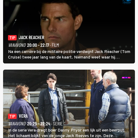
JACK REACHER
TIP
VANAVOND
20:00 - 22:17
· FILM
Na een carrière bij de militaire politie verdwijnt Jack Reacher (Tom
Cruise) twee jaar lang van de kaart. Niemand weet waar hij
uithangt, totdat moordverdachte James Barr naar hem vraagt.
VERA
TIP
VANAVOND
20:25 - 22:24
· SERIE
In de serie Vera dregt boer Danny Pryor een lijk uit een beerput.
Het lichaam blijkt van de jonge Jack Reeves te zijn. Deze