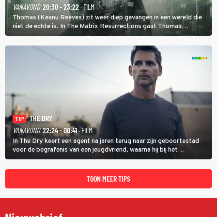
VANAVOND
20:30 - 23:22
· FILM
Thomas (Keanu Reeves) zit weer diep gevangen in een wereld die
niet de echte is. In The Matrix Resurrections gaat Thomas
proberen uit deze schijnwereld te ontsnappen.
THE DRY
TIP
VANAVOND
22:24 - 00:41
· FILM
In The Dry keert een agent na jaren terug naar zijn geboortestad
voor de begrafenis van een jeugdvriend, waarna hij bij het
onderzoeken van diens dood een verband begint te vermoeden
met een oude zaak.
TOON MEER TIPS