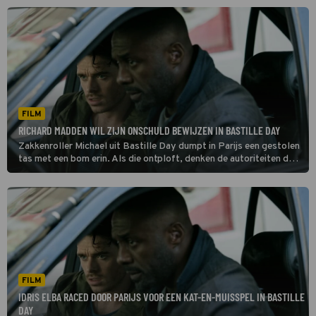
onschuld en schiet hem te hulp.
FILM
RICHARD MADDEN WIL ZIJN ONSCHULD BEWIJZEN IN BASTILLE DAY
Zakkenroller Michael uit Bastille Day dumpt in Parijs een gestolen
tas met een bom erin. Als die ontploft, denken de autoriteiten dat
hij achter de aanslag zit. Een CIA-agent gelooft in zijn onschuld en
schiet hem te hulp.
FILM
IDRIS ELBA RACED DOOR PARIJS VOOR EEN KAT-EN-MUISSPEL IN BASTILLE
DAY