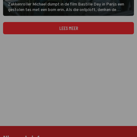
Zakkenroller Michael dumpt in de film Bastille Day in Parijs een
gestolen tas met een bom erin. Als die ontploft, denken de
autoriteiten dat hij achter de aanslag zit. Een CIA-agent gelooft in
zijn onschuld en schiet hem te hulp.
LEES MEER