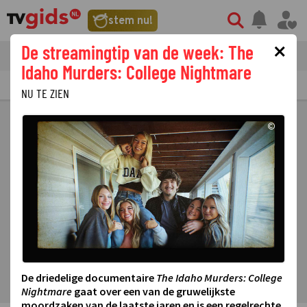
stem nu!
×
De streamingtip van de week: The
tvgids
streaming
nieuws
Idaho Murders: College Nightmare
TV GIDS
NU & STRAKS
PRIMETIME
GEMIST
LAATSTE NIEUWS
NU TE ZIEN
©
De driedelige documentaire
The Idaho Murders: College
Nightmare
gaat over een van de gruwelijkste
moordzaken van de laatste jaren en is een regelrechte