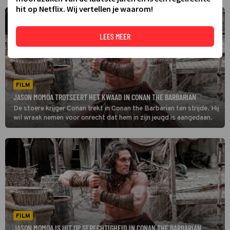
hit op Netflix. Wij vertellen je waarom!
LEES MEER
FILM
JASON MOMOA TROTSEERT HET KWAAD IN CONAN THE BARBARIAN
De stoere krijger Conan trekt in Conan the Barbarian ten strijde. Hij
wil wraak nemen voor onrecht dat hem in zijn jeugd is aangedaan.
FILM
JASON MOMOA IS UIT OP GERECHTIGHEID IN CONAN THE BARBARIAN