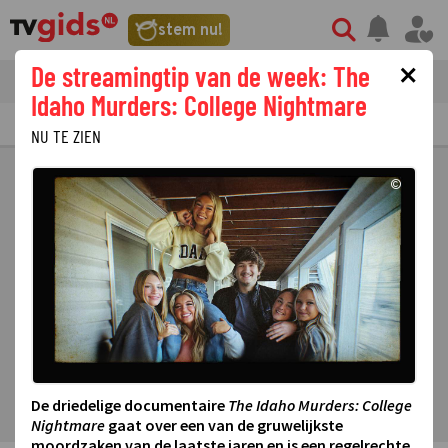
stem nu!
×
De streamingtip van de week: The
tvgids
streaming
nieuws
Idaho Murders: College Nightmare
TV GIDS
NU & STRAKS
PRIMETIME
GEMIST
LAATSTE NIEUWS
NU TE ZIEN
©
De driedelige documentaire
The Idaho Murders: College
Nightmare
gaat over een van de gruwelijkste
moordzaken van de laatste jaren en is een regelrechte