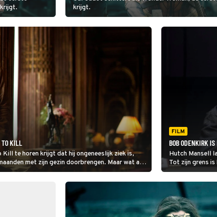
krijgt.
krijgt.
FILM
 TO KILL
BOB ODENKIRK IS
ll te horen krijgt dat hij ongeneeslijk ziek is,
Hutch Mansell la
te maanden met zijn gezin doorbrengen. Maar wat als
Tot zijn grens i
n krijgt?
aan zijn zijde st