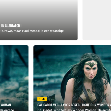
IN GLADIATOR II
sel Crowe, maar Paul Mescal is een waardige
FILM
R WOMAN
GAL GADOT VECHT VOOR GERECHTIGHEID IN WONDER
de eerste
Gal Gadot schittert als Wonder Woman, de eerste 