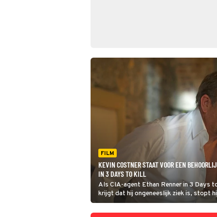
FILM
KEVIN COSTNER STAAT VOOR EEN BEHOORLI
IN 3 DAYS TO KILL
Als CIA-agent Ethan Renner in 3 Days to
krijgt dat hij ongeneeslijk ziek is, stopt h
wil zijn laatste maanden met zijn gezin 
wat als hij een experimenteel medicijn a