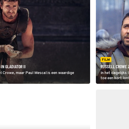
FILM
IN GLADIATOR II
RUSSELL CROWE 
sel Crowe, maar Paul Mescal is een waardige
In het dagelijks
toe een kort lo
goed van pas in 