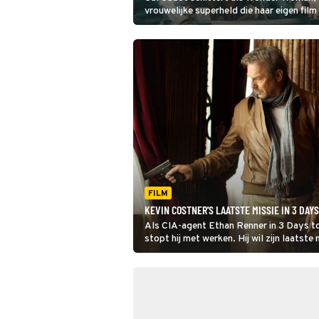
vrouwelijke superheld die haar eigen film 
FILM
KEVIN COSTNER'S LAATSTE MISSIE IN 3 DAYS
Als CIA-agent Ethan Renner in 3 Days to Ki
stopt hij met werken. Hij wil zijn laats
hij een experimenteel medicijn aangebode