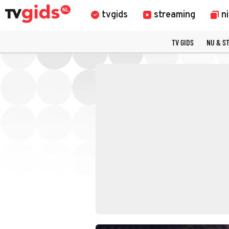
tvgids
streaming
n
TV GIDS
NU & S