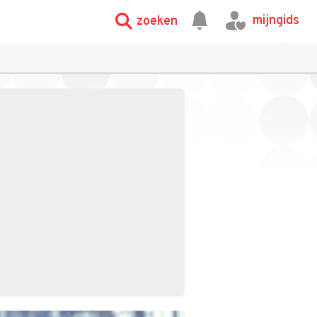
mijngids
zoeken