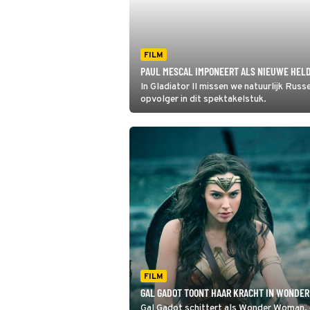
FILM
PAUL MESCAL IMPONEERT ALS NIEUWE HELD 
In Gladiator II missen we natuurlijk Rus
opvolger in dit spektakelstuk.
FILM
GAL GADOT TOONT HAAR KRACHT IN WONDE
Gal Gadot schittert als Wonder Woman, 