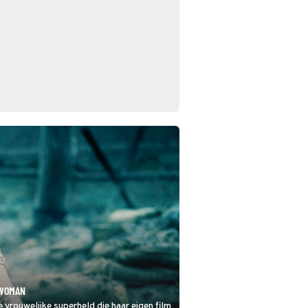
 WOMAN
vrouwelijke superheld die haar eigen film