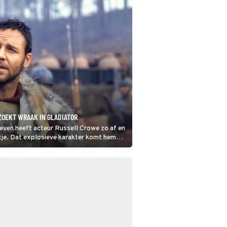
ZOEKT WRAAK IN GLADIATOR
 leven heeft acteur Russell Crowe zo af en
ntje. Dat explosieve karakter komt hem
de epische spektakelfilm Gladiator.