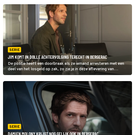
SERIE
JIM KOMT IN DOLLE ACHTERVOLGING TERECHT IN BERGERAC
De politie heeft een doorbraak als ze iemand arresteren met een
deel van het losgeld op zak, zo zie je in deze aflevering van
Bergerac. Als blijkt dat de rest van het geld binnenkort wordt
opgehaald, begint Jim met dochter Kim in de auto aan een dolle
achtervolging.
SERIE
DAMIEN MOLONY KRIJGT NOG GELIJK OOK IN BERGERAC