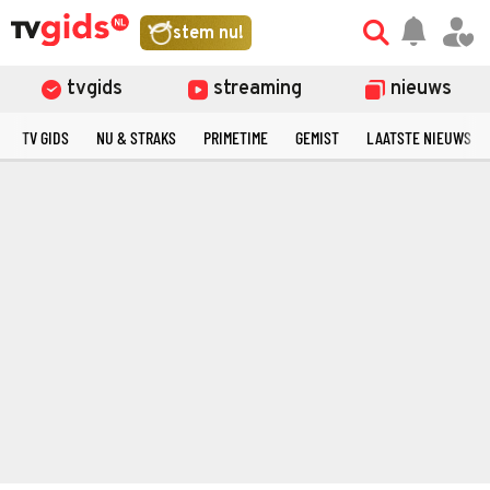
stem nu!
tvgids
streaming
nieuws
TV GIDS
NU & STRAKS
PRIMETIME
GEMIST
LAATSTE NIEUWS