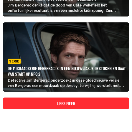
Jim Bergerac denkt dat de dood van Cate Wakefield het
onfortuinlijke resultaat is van een mislukte kidnapping. Zijn
vermoeden komt in deze aflevering van Bergerac uit als Cates
geadopteerde dochter Lily even later daadwerkelijk wordt
ontvoerd.
SERIE
DE MISDAADSERIE BERGERAC IS IN EEN NIEUW JASJE GESTOKEN EN GAAT
VAN START OP NPO 2
Detective Jim Bergerac onderzoekt in deze gloednieuwe versie
van Bergerac een moordzaak op Jersey, terwijl hij worstelt met
het verdriet om zijn overleden vrouw en de zorg voor zijn
dochtertje.
LEES MEER