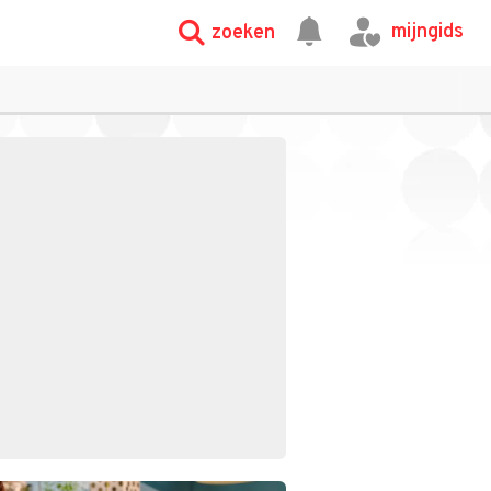
mijngids
zoeken