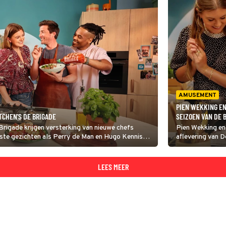
AMUSEMENT
PIEN WEKKING E
TCHEN'S DE BRIGADE
SEIZOEN VAN DE 
Brigade krijgen versterking van nieuwe chefs
Pien Wekking en
aste gezichten als Perry de Man en Hugo Kennis
aflevering van D
 kijker.
toegankelijke g
tatin met onder 
trifle.
LEES MEER