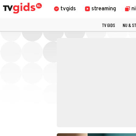
tvgids
streaming
n
TV GIDS
NU & S