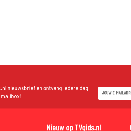
ds.nl nieuwsbrief en ontvang iedere dag
w mailbox!
Nieuw op TVgids.nl