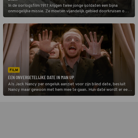
In de oorlogsfilm 1917 krijgen twee jonge soldaten een bijna
onmogelijke missie. Ze moeten vijandelijk gebied doorkruisen om
een belangrijke boodschap over te brengen aan een andere
legereenheid.
FILM
EEN ONVERGETELIJKE DATE IN MAN UP
Als Jack Nancy per ongeluk aanziet voor zijn blind date, besluit
Nancy maar gewoon met hem mee te gaan. Hun date wordt er een
om nooit te vergeten.