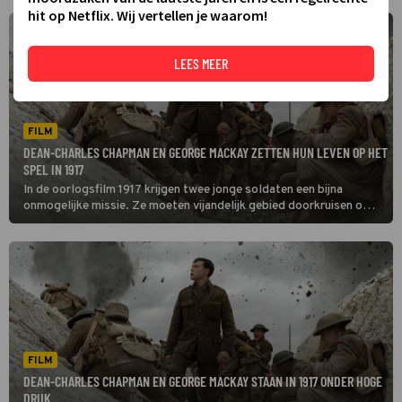
hit op Netflix. Wij vertellen je waarom!
LEES MEER
FILM
DEAN-CHARLES CHAPMAN EN GEORGE MACKAY ZETTEN HUN LEVEN OP HET
SPEL IN 1917
In de oorlogsfilm 1917 krijgen twee jonge soldaten een bijna
onmogelijke missie. Ze moeten vijandelijk gebied doorkruisen om
een belangrijke boodschap over te brengen aan een andere
legereenheid.
FILM
DEAN-CHARLES CHAPMAN EN GEORGE MACKAY STAAN IN 1917 ONDER HOGE
DRUK