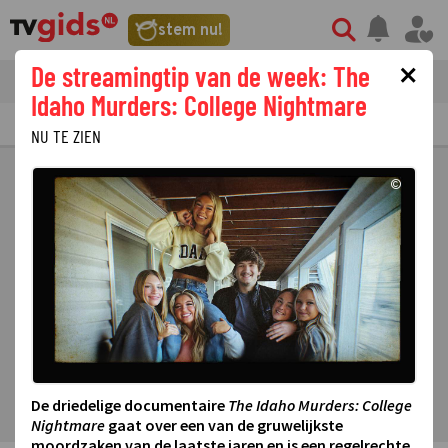
stem nu!
×
De streamingtip van de week: The
tvgids
streaming
nieuws
Idaho Murders: College Nightmare
TV GIDS
NU & STRAKS
PRIMETIME
GEMIST
LAATSTE NIEUWS
NU TE ZIEN
©
De driedelige documentaire
The Idaho Murders: College
Nightmare
gaat over een van de gruwelijkste
moordzaken van de laatste jaren en is een regelrechte