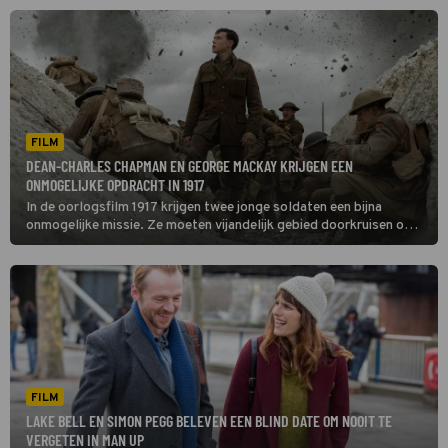
legereenheid.
FILM
DEAN-CHARLES CHAPMAN EN GEORGE MACKAY KRIJGEN EEN
ONMOGELIJKE OPDRACHT IN 1917
In de oorlogsfilm 1917 krijgen twee jonge soldaten een bijna
onmogelijke missie. Ze moeten vijandelijk gebied doorkruisen om
een belangrijke boodschap over te brengen aan een andere
legereenheid.
FILM
LAKE BELL EN SIMON PEGG BELEVEN EEN BLIND DATE OM NOOIT TE
VERGETEN IN MAN UP