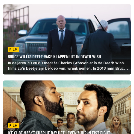
FILM
BRUCE WILLIS DEELT RAKE KLAPPEN UIT IN DEATH WISH
In de jaren 70 en 80 maakte Charles Bronson er in de Death Wish-
films zo'n beetje zijn beroep van: wraak nemen. In 2018 nam Bruce
Willis in deze remake van de cultklassieker het stokje over.
FILM
ICE CUBE MAAKT CHARLIE DAY HET LEVEN ZUUR IN FIST FIGHT