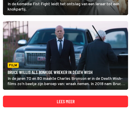
In de komedie Fist Fight leidt het ontslag van een leraar tot een
knokpartij.
FILM
BRUCE WILLIS ALS BONKIGE WREKER IN DEATH WISH
In de jaren 70 en 80 maakte Charles Bronson er in de Death Wish-
films zo'n beetje zijn beroep van: wraak nemen. In 2018 nam Bruce
Willis in deze remake van de cultklassieker het stokje over.
LEES MEER