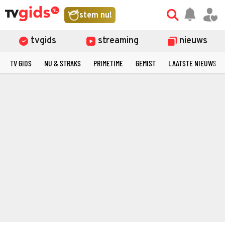
stem nu!
tvgids
streaming
nieuws
TV GIDS
NU & STRAKS
PRIMETIME
GEMIST
LAATSTE NIEUWS