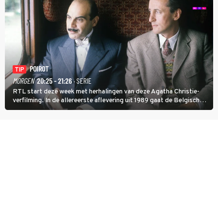
POIROT
TIP
MORGEN
20:25 - 21:26
· SERIE
RTL start deze week met herhalingen van deze Agatha Christie-
verfilming. In de allereerste aflevering uit 1989 gaat de Belgische
speurder op zoek naar een vermiste kok. Poirot raakt al snel
verwikkeld in een moordzaak. (HH)