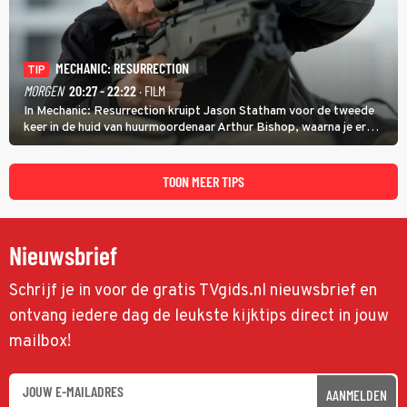
MECHANIC: RESURRECTION
TIP
MORGEN
20:27 - 22:22
· FILM
In Mechanic: Resurrection kruipt Jason Statham voor de tweede
keer in de huid van huurmoordenaar Arthur Bishop, waarna je er
donder op kunt zeggen dat er van Bishops geplande pensioen niet
veel terechtkomt.
TOON MEER TIPS
Nieuwsbrief
Schrijf je in voor de gratis TVgids.nl nieuwsbrief en
ontvang iedere dag de leukste kijktips direct in jouw
mailbox!
AANMELDEN