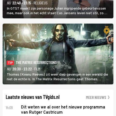
NU
22:40 - 23:15
· RELIGIEUS
In GTST maakt zijn personage Julian ingrijpende gebeurtenissen
mee, maar ook in het echt staat Cas Jansens leven niet stil, zo
vertelt hij in Adieu! Volgende Kaart.
THE MATRIX RESURRECTIONS
TIP
NU
20:30 - 23:22
· FILM
Thomas (Keanu Reeves) zit weer diep gevangen in een wereld die
niet de echte is. In The Matrix Resurrections gaat Thomas
proberen uit deze schijnwereld te ontsnappen.
Laatste nieuws van TVgids.nl
MEER NIEUWS
14:09
Dit weten we al over het nieuwe programma
van Rutger Castricum