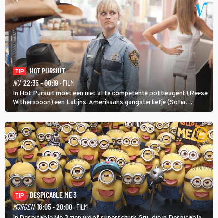
HOT PURSUIT
TIP
NU
22:35 - 00:19
· FILM
In Hot Pursuit moet een niet al te competente politieagent (Reese
Witherspoon) een Latijns-Amerikaans gangsterliefje (Sofía
Vergara) beschermen tegen corrupte agenten en moordlustige
maffiatypes.
DESPICABLE ME 3
TIP
MORGEN
18:05 - 20:00
· FILM
In Despicable Me 3 zien we of superschurk Gru, die in Despicable