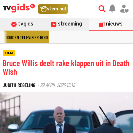
stem nu!
tvgids
streaming
nieuws
GOUDEN TELEVIZIER-RING
FILM
Bruce Willis deelt rake klappen uit in Death
Wish
JUDITH REGELING
29 APRIL 2026 15:15
·
©