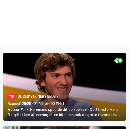
DE SLIMSTE MENS BELGIË
TIP
MORGEN
20:20 - 21:40
· AMUSEMENT
Acteur Felix Heremans speelde dit seizoen van De Slimste Mens
België al tien afleveringen en hij is dan ook de grote favoriet in
deze seizoensfinale. En er is Nederlandse inbreng, want komiek
Soundos El Ahmadi neemt plaats aan de jurytafel.