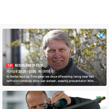
NEDERLAND OP FILM
TIP
MORGEN
20:25 - 21:05
· INFORMATIEF
In Nederland op Film gaan we deze aflevering terug naar het
zelfvoorzienende dorp van weleer, waarbij presentator Wim
Daniëls de kijkers meeneemt op reis door de tijd aan de hand van
unieke amateurbeelden uit verschillende decennia. (HH)