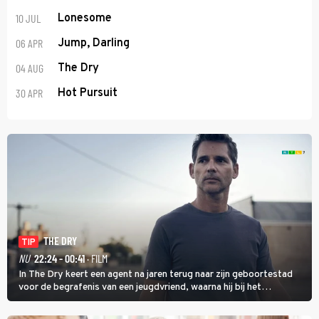
10 JUL
Lonesome
06 APR
Jump, Darling
04 AUG
The Dry
30 APR
Hot Pursuit
THE DRY
TIP
NU
22:24 - 00:41
· FILM
In The Dry keert een agent na jaren terug naar zijn geboortestad
voor de begrafenis van een jeugdvriend, waarna hij bij het
onderzoeken van diens dood een verband begint te vermoeden
met een oude zaak.