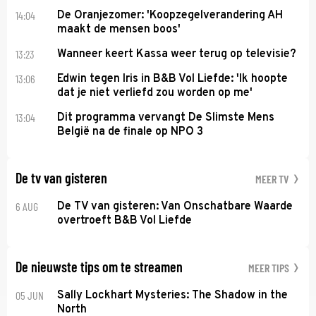
14:04
De Oranjezomer: 'Koopzegelverandering AH
maakt de mensen boos'
13:23
Wanneer keert Kassa weer terug op televisie?
13:06
Edwin tegen Iris in B&B Vol Liefde: 'Ik hoopte
dat je niet verliefd zou worden op me'
13:04
Dit programma vervangt De Slimste Mens
België na de finale op NPO 3
De tv van gisteren
MEER TV
6 AUG
De TV van gisteren: Van Onschatbare Waarde
overtroeft B&B Vol Liefde
De nieuwste tips om te streamen
MEER TIPS
05 JUN
Sally Lockhart Mysteries: The Shadow in the
North