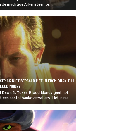
m de machtige Arkensteen te
PATRICK NIET BEPAALD MEE IN FROM DUSK TILL
BLOOD MONEY
ll Dawn 2: Texas Blood Money gaat het
 een aantal bankovervallers. Het is niet
ze voor moeten vrezen, maar
monsters.