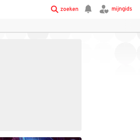
mijngids
zoeken