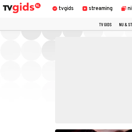
tvgids
streaming
n
TV GIDS
NU & S