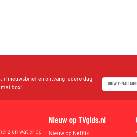
ds.nl nieuwsbrief en ontvang iedere dag
w mailbox!
Nieuw op TVgids.nl
nel zien wat er op
Nieuw op Netflix