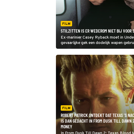
FILM
STILZITTEN IS ER WEDEROM NIET BIJ VOOR 
Ex-marinier Casey Ryback moet in Under
gevaarlijke gek een dodelijk wapen gebr
FILM
ROBERT PATRICK ONTDEKT DAT TEXAS ’S NA
IS DAN GEDACHT IN FROM DUSK TILL DAWN 2
MONEY
In From Dusk Till Dawn 2: Texas Blood 