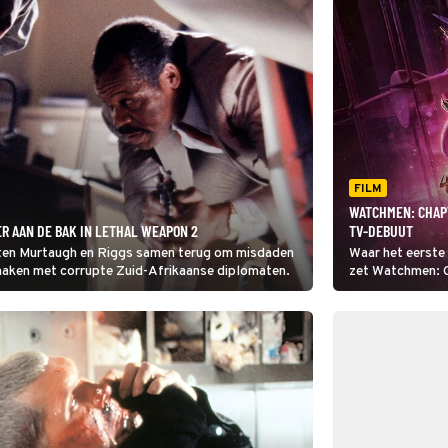
FILM
WATCHMEN: CHAPT
R AAN DE BAK IN LETHAL WEAPON 2
TV-DEBUUT
nten Murtaugh en Riggs samen terug om misdaden
Waar het eerste
 maken met corrupte Zuid-Afrikaanse diplomaten.
zet Watchmen: Ch
confrontatie en 