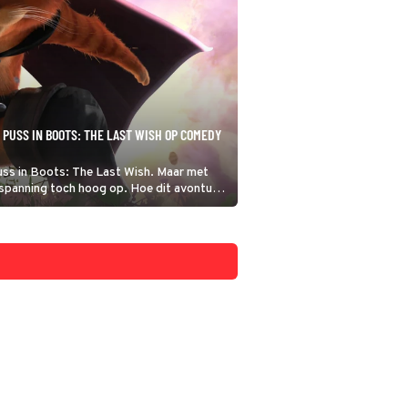
 PUSS IN BOOTS: THE LAST WISH OP COMEDY
Puss in Boots: The Last Wish. Maar met
e spanning toch hoog op. Hoe dit avontuur
r om 20:30 uur op Comedy Central!