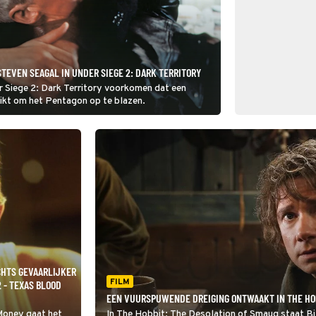
STEVEN SEAGAL IN UNDER SIEGE 2: DARK TERRITORY
 Siege 2: Dark Territory voorkomen dat een
uikt om het Pentagon op te blazen.
CHTS GEVAARLIJKER
FILM
 - TEXAS BLOOD
EEN VUURSPUWENDE DREIGING ONTWAAKT IN THE HOB
Money gaat het
In The Hobbit: The Desolation of Smaug staat Bi