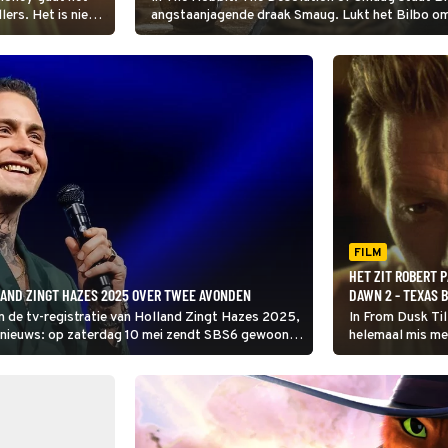
ers. Het is niet
angstaanjagende draak Smaug. Lukt het Bilbo o
maar
bemachtigen?
FILM
HET ZIT ROBERT 
LAND ZINGT HAZES 2025 OVER TWEE AVONDEN
DAWN 2 - TEXAS 
n de tv-registratie van Holland Zingt Hazes 2025,
In From Dusk Ti
 nieuws: op zaterdag 10 mei zendt SBS6 gewoon
helemaal mis met
de politie waar 
bloeddorstige 