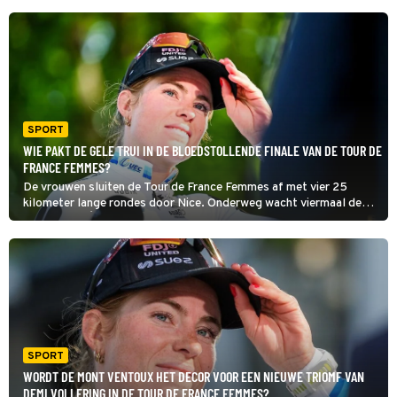
SPORT
WIE PAKT DE GELE TRUI IN DE BLOEDSTOLLENDE FINALE VAN DE TOUR DE
FRANCE FEMMES?
De vrouwen sluiten de Tour de France Femmes af met vier 25
kilometer lange rondes door Nice. Onderweg wacht viermaal de
zware Col d'Èze. Aan de finish op de Promenade des Anglais krijgt
de eindwinnaar de laatste gele trui.
SPORT
WORDT DE MONT VENTOUX HET DECOR VOOR EEN NIEUWE TRIOMF VAN
DEMI VOLLERING IN DE TOUR DE FRANCE FEMMES?