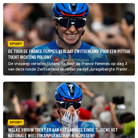
Demi Vollering won in 2024 de laatste Tour-tijdrit, in Rotterdam.
SPORT
DE TOUR DE FRANCE FEMMES VERLAAT ZWITSERLAND VOOR EEN PITTIGE
TOCHT RICHTING POLIGNY
De vrouwen verlaten tijdens de Tour de France Femmes op dag 3
van deze ronde Zwitserland en rijden via het Juragebergte Frankrijk
in, waarna de finishlijn na 157 veelal heuvelachtige kilometers is
getrokken in Poligny, de hoofdstad van de comtékaas.
SPORT
WELKE VROUW TREKT ER AAN HET LANGSTE EINDE TIJDENS HET
NATIONALE WIELERKAMPIOENSCHAP IN NIJMEGEN?