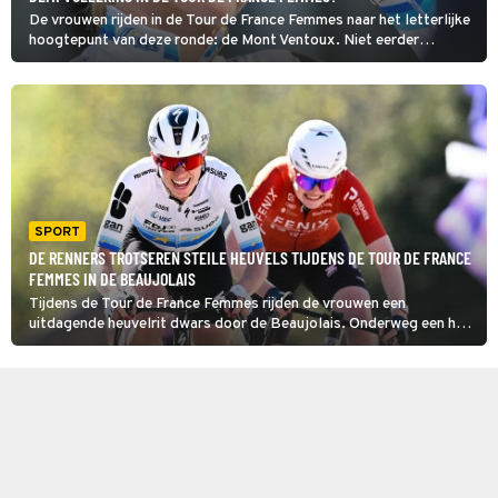
De vrouwen rijden in de Tour de France Femmes naar het letterlijke
hoogtepunt van deze ronde: de Mont Ventoux. Niet eerder
finishten de vrouwen voor deze koers op deze kale col uit de
buitencategorie. De aanloop naar de slotklim is vlak.
SPORT
DE RENNERS TROTSEREN STEILE HEUVELS TIJDENS DE TOUR DE FRANCE
FEMMES IN DE BEAUJOLAIS
Tijdens de Tour de France Femmes rijden de vrouwen een
uitdagende heuvelrit dwars door de Beaujolais. Onderweg een hele
rits steile hellingen. De finish ligt na 140 kilometer in Belleville-en-
Beaujolais, een historisch stadje in deze wijnstreek.