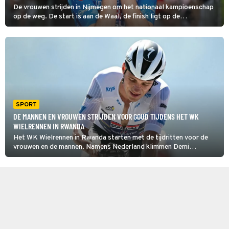
De vrouwen strijden in Nijmegen om het nationaal kampioenschap
op de weg. De start is aan de Waal, de finish ligt op de
Kwakkenberg. Op het bijna 118 kilometer lange parcours gaat het
voortdurend op en af.
SPORT
DE MANNEN EN VROUWEN STRIJDEN VOOR GOUD TIJDENS HET WK
WIELRENNEN IN RWANDA
Het WK Wielrennen in Rwanda starten met de tijdritten voor de
vrouwen en de mannen. Namens Nederland klimmen Demi
Vollering, voormalig wereldkampioen Anna van der Breggen en
talent Thymen Arensman op de fiets.