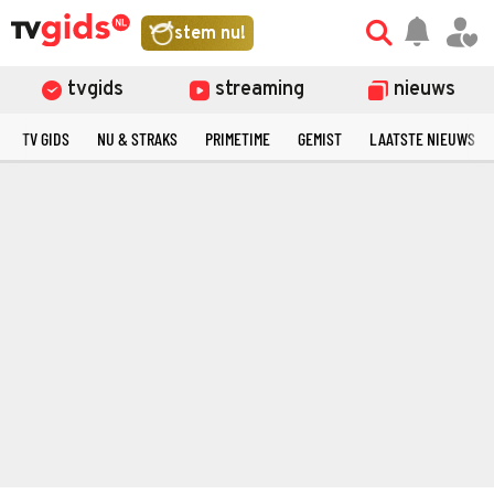
stem nu!
tvgids
streaming
nieuws
TV GIDS
NU & STRAKS
PRIMETIME
GEMIST
LAATSTE NIEUWS