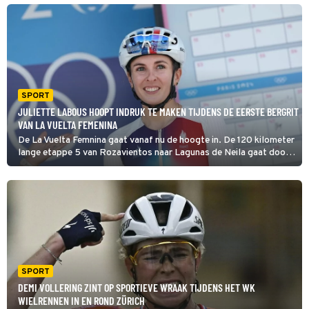
Vollering de Spaanse Ronde.
SPORT
JULIETTE LABOUS HOOPT INDRUK TE MAKEN TIJDENS DE EERSTE BERGRIT
VAN LA VUELTA FEMENINA
De La Vuelta Femnina gaat vanaf nu de hoogte in. De 120 kilometer
lange etappe 5 van Rozavientos naar Lagunas de Neila gaat door
de Picos de Europa en eindigt op 1850 meter hoogte, met een klim
naar de bergmeren van Neila.
SPORT
DEMI VOLLERING ZINT OP SPORTIEVE WRAAK TIJDENS HET WK
WIELRENNEN IN EN ROND ZÜRICH