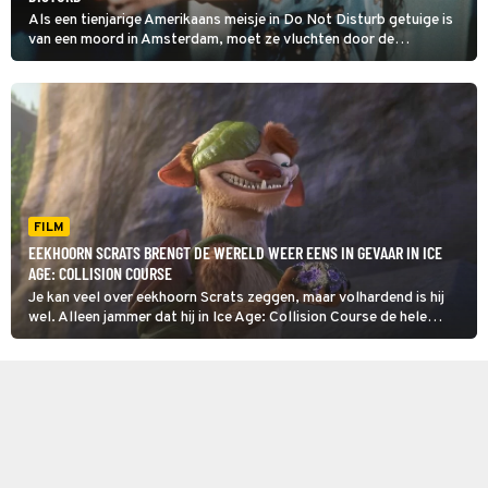
Als een tienjarige Amerikaans meisje in Do Not Disturb getuige is
van een moord in Amsterdam, moet ze vluchten door de
hoofdstad om uit de handen van de moordenaars te blijven.
FILM
EEKHOORN SCRATS BRENGT DE WERELD WEER EENS IN GEVAAR IN ICE
AGE: COLLISION COURSE
Je kan veel over eekhoorn Scrats zeggen, maar volhardend is hij
wel. Alleen jammer dat hij in Ice Age: Collision Course de hele
wereld weer in gevaar brengt met zijn jacht op een eikel.