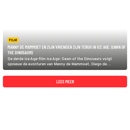
FILM
MANNY DE MAMMOET EN ZIJN VRIENDEN ZIJN TERUG IN ICE AGE: DAWN OF
THE DINOSAURS
De derde Ice Age-film Ice Age: Dawn of the Dinosaurs volgt
opnieuw de avonturen van Manny de Mammoet, Diego de
sabeltandtijger en luiaard Sid. Ook de eekhoorn Scrat is er weer bij.
LEES MEER