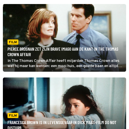
FILM
PIERCE BROSNAN ZET ZIJN BRAVE IMAGO AAN DE KANT IN THE THOMAS
CROWN AFFAIR
In The Thomas Crown Affair heeft miljardair Thomas Crown alles
wat hij maar kan wensen: een mooi huis, een goede baan en altijd
mooie vrouwen om zich heen. Maar toch slaat de verveling toe.
FILM
FRANCESCA BROWN IS IN LEVENSGEVAAR IN DICK MAAS-FILM DO NOT
DISTURB