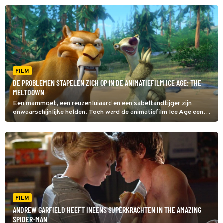
FILM
DE PROBLEMEN STAPELEN ZICH OP IN DE ANIMATIEFILM ICE AGE: THE
MELTDOWN
Een mammoet, een reuzenluiaard en een sabeltandtijger zijn
onwaarschijnlijke helden. Toch werd de animatiefilm Ice Age een
hit. Ice Age: The Meltdown is het vervolg.
FILM
ANDREW GARFIELD HEEFT INEENS SUPERKRACHTEN IN THE AMAZING
SPIDER-MAN