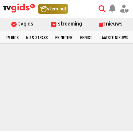
stem nu!
tvgids
streaming
nieuws
TV GIDS
NU & STRAKS
PRIMETIME
GEMIST
LAATSTE NIEUWS