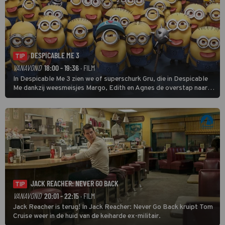
DESPICABLE ME 3
TIP
VANAVOND
18:00 - 19:36
· FILM
In Despicable Me 3 zien we of superschurk Gru, die in Despicable
Me dankzij weesmeisjes Margo, Edith en Agnes de overstap naar
het rechte pad maakte, ook op dat pad weet te blijven.
JACK REACHER: NEVER GO BACK
TIP
VANAVOND
20:01 - 22:15
· FILM
Jack Reacher is terug! In Jack Reacher: Never Go Back kruipt Tom
Cruise weer in de huid van de keiharde ex-militair.