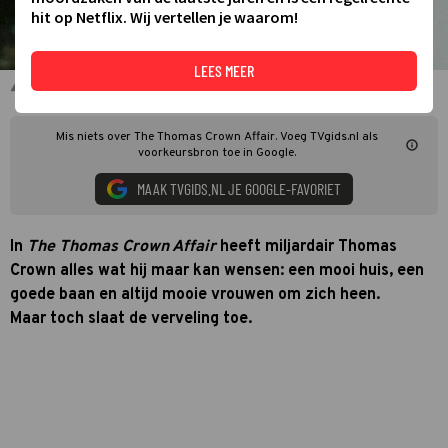
hit op Netflix. Wij vertellen je waarom!
LEES MEER
Rene Russo en Pierce Brosnan in The Thomas Crown Affair
Mis niets over The Thomas Crown Affair. Voeg TVgids.nl als
voorkeursbron toe in Google.
MAAK TVGIDS.NL JE GOOGLE-FAVORIET
In
The Thomas Crown Affair
heeft miljardair Thomas
Crown alles wat hij maar kan wensen: een mooi huis, een
goede baan en altijd mooie vrouwen om zich heen.
Maar toch slaat de verveling toe.