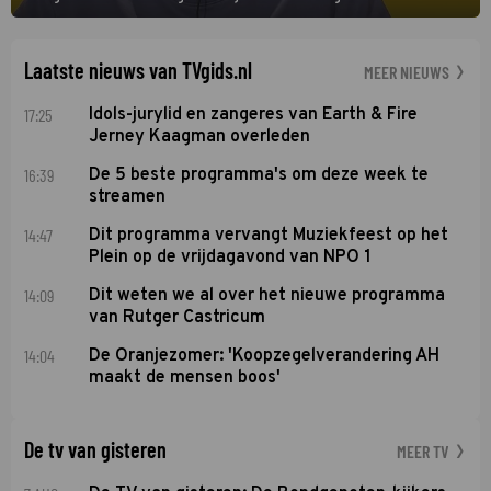
deze seizoensfinale. En er is Nederlandse inbreng, want komiek
Soundos El Ahmadi neemt plaats aan de jurytafel.
Laatste nieuws van TVgids.nl
MEER NIEUWS
17:25
Idols-jurylid en zangeres van Earth & Fire
Jerney Kaagman overleden
16:39
De 5 beste programma's om deze week te
streamen
14:47
Dit programma vervangt Muziekfeest op het
Plein op de vrijdagavond van NPO 1
14:09
Dit weten we al over het nieuwe programma
van Rutger Castricum
14:04
De Oranjezomer: 'Koopzegelverandering AH
maakt de mensen boos'
De tv van gisteren
MEER TV