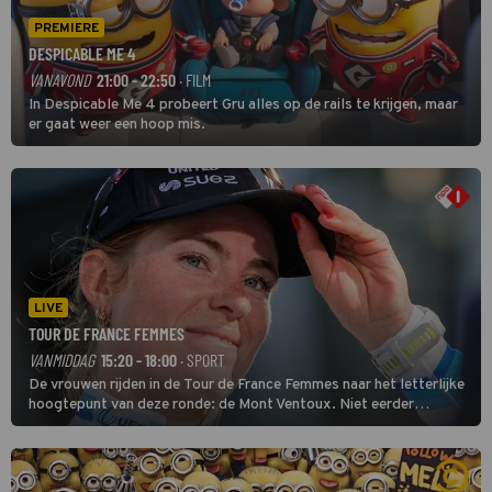
PREMIERE
DESPICABLE ME 4
VANAVOND
21:00 - 22:50
· FILM
In Despicable Me 4 probeert Gru alles op de rails te krijgen, maar
er gaat weer een hoop mis.
LIVE
TOUR DE FRANCE FEMMES
VANMIDDAG
15:20 - 18:00
· SPORT
De vrouwen rijden in de Tour de France Femmes naar het letterlijke
hoogtepunt van deze ronde: de Mont Ventoux. Niet eerder
finishten de vrouwen voor deze koers op deze kale col uit de
buitencategorie. De aanloop naar de slotklim is vlak.