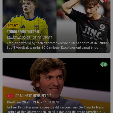
START
STUDIO SPORT VOETBAL
VANAVOND
22:25 - 23:00
· SPORT
Traditiegetrouw bijt een gepromoveerde club het spits af in Studio
Sport Voetbal, waarbij SC Cambuur Excelsior ontvangt in de
eerste wedstrijd van het nieuwe Eredivisieseizoen. De nieuwe
oefenmeester is Johan Plat en hij wil aanvallend voetballen.
DE SLIMSTE MENS BELGIË
TIP
VANAVOND
20:20 - 21:40
· AMUSEMENT
Acteur Felix Heremans speelde dit seizoen van De Slimste Mens
België al tien afleveringen en hij is dan ook de grote favoriet in