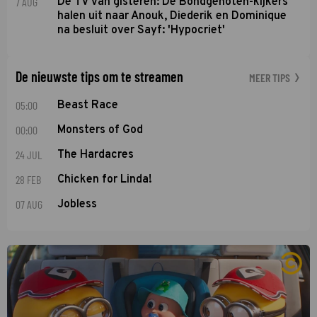
7 AUG
De TV van gisteren: De Bondgenoten-kijkers
halen uit naar Anouk, Diederik en Dominique
na besluit over Sayf: 'Hypocriet'
De nieuwste tips om te streamen
MEER TIPS
05:00
Beast Race
00:00
Monsters of God
24 JUL
The Hardacres
28 FEB
Chicken for Linda!
07 AUG
Jobless