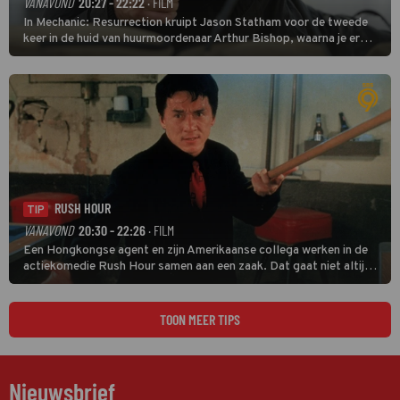
VANAVOND
20:27 - 22:22
· FILM
In Mechanic: Resurrection kruipt Jason Statham voor de tweede
keer in de huid van huurmoordenaar Arthur Bishop, waarna je er
donder op kunt zeggen dat er van Bishops geplande pensioen niet
veel terechtkomt.
RUSH HOUR
TIP
VANAVOND
20:30 - 22:26
· FILM
Een Hongkongse agent en zijn Amerikaanse collega werken in de
actiekomedie Rush Hour samen aan een zaak. Dat gaat niet altijd
van een leien dakje.
TOON MEER TIPS
Nieuwsbrief