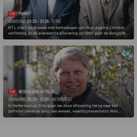
POIROT
TIP
VANAVOND
20:25 - 21:26
· SERIE
RTL start deze week met herhalingen van deze Agatha Christie-
verfilming. In de allereerste aflevering uit 1989 gaat de Belgische
speurder op zoek naar een vermiste kok. Poirot raakt al snel
verwikkeld in een moordzaak. (HH)
NEDERLAND OP FILM
TIP
VANAVOND
20:25 - 21:05
· INFORMATIEF
In Nederland op Film gaan we deze aflevering terug naar het
zelfvoorzienende dorp van weleer, waarbij presentator Wim
Daniëls de kijkers meeneemt op reis door de tijd aan de hand van
unieke amateurbeelden uit verschillende decennia. (HH)