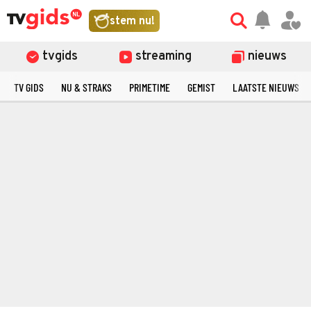
stem nu!
tvgids
streaming
nieuws
TV GIDS
NU & STRAKS
PRIMETIME
GEMIST
LAATSTE NIEUWS