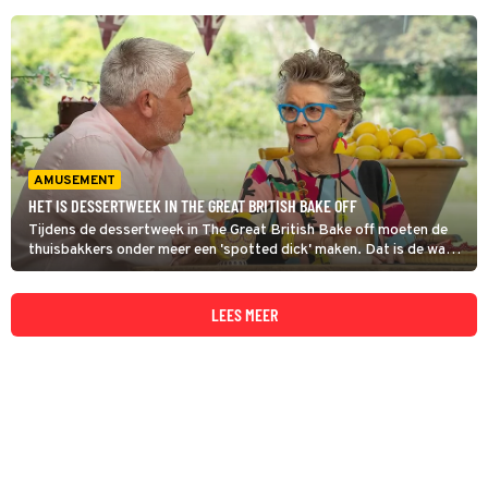
AMUSEMENT
HET IS DESSERTWEEK IN THE GREAT BRITISH BAKE OFF
Tijdens de dessertweek in The Great British Bake off moeten de
thuisbakkers onder meer een 'spotted dick' maken. Dat is de wat
dubieuze naam voor een klassieke Britse pudding met krenten en
rozijnen. Dylans creatie valt goed in de smaak bij de jury.
LEES MEER