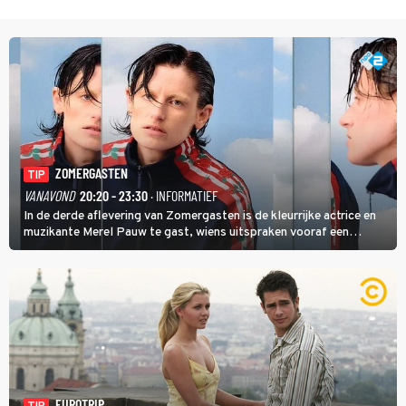
ZOMERGASTEN
TIP
VANAVOND
20:20 - 23:30
· INFORMATIEF
In de derde aflevering van Zomergasten is de kleurrijke actrice en
muzikante Merel Pauw te gast, wiens uitspraken vooraf een
boeiende avond beloven: 'Mijn ideale televisieavond is zoals mijn
identiteit: grenzeloos, absurd en vol angsten'.
EUROTRIP