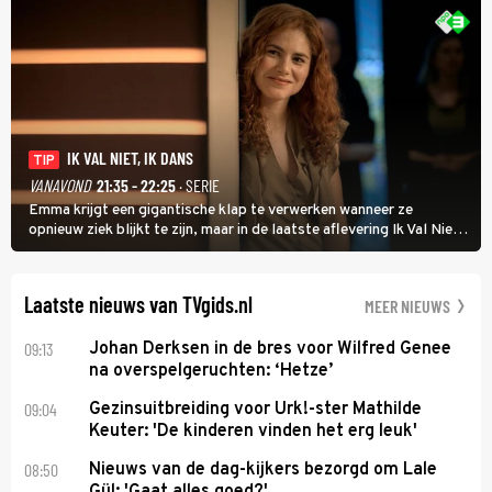
IK VAL NIET, IK DANS
TIP
VANAVOND
21:35 - 22:25
· SERIE
Emma krijgt een gigantische klap te verwerken wanneer ze
opnieuw ziek blijkt te zijn, maar in de laatste aflevering Ik Val Niet,
Ik Dans laat ze zien dat ze niet van plan is op te geven, zelfs als ze
daarvoor een ingrijpende operatie moet ondergaan.
Laatste nieuws van TVgids.nl
MEER NIEUWS
09:13
Johan Derksen in de bres voor Wilfred Genee
na overspelgeruchten: ‘Hetze’
09:04
Gezinsuitbreiding voor Urk!-ster Mathilde
Keuter: 'De kinderen vinden het erg leuk'
08:50
Nieuws van de dag-kijkers bezorgd om Lale
Gül: 'Gaat alles goed?'