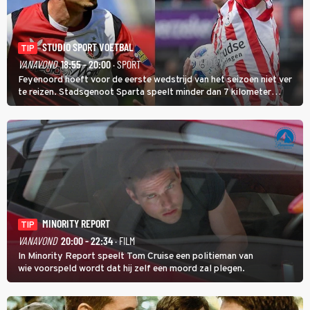
STUDIO SPORT VOETBAL
TIP
VANAVOND
18:55 - 20:00
· SPORT
Feyenoord hoeft voor de eerste wedstrijd van het seizoen niet ver
te reizen. Stadsgenoot Sparta speelt minder dan 7 kilometer
verderop. Feyenoord trok de Spaanse spits Nacho Ferri aan van
KVC Westerlo uit België.
MINORITY REPORT
TIP
VANAVOND
20:00 - 22:34
· FILM
In Minority Report speelt Tom Cruise een politieman van
wie voorspeld wordt dat hij zelf een moord zal plegen.