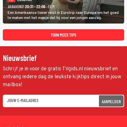
TIP
VANAVOND
20:31 - 22:06
· FILM
Een Amerikaanse tiener reist in Eurotrip naar Europa om het goed
te maken met het meisje dat hij voor een jongen aanzag.
TOON MEER TIPS
Nieuwsbrief
Schrijf je in voor de gratis TVgids.nl nieuwsbrief en
ontvang iedere dag de leukste kijktips direct in jouw
mailbox!
AANMELDEN