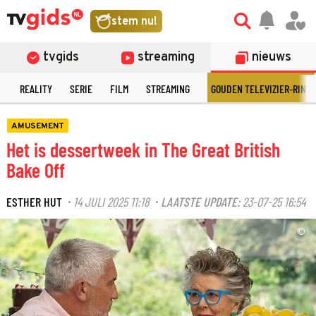
stem nu!
tvgids
streaming
nieuws
N
REALITY
SERIE
FILM
STREAMING
GOUDEN TELEVIZIER-RING
AMUSEMENT
Het is dessertweek in The Great British
Bake Off
ESTHER HUT
14 JULI 2025 11:18
LAATSTE UPDATE:
23-07-25 16:54
·
·
©