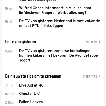
08:45
Wilfred Genee informeert in Mi dushi naar
liefdesleven Frogers: ‘Werkt alles nog?’
08:36
De TV van gisteren: Nederland is met vakantie
en laat RTL 4 links liggen
De tv van gisteren
MEER TV
9 AUG
De TV van gisteren: zomerse herhalingen
kunnen kijkers niet bekoren, De Avondetappe
scoort
De nieuwste tips om te streamen
MEER TIPS
29 JUL
Live Aid at 40
02 SEP
Ghosts (UK)
21 NOV
Fallen Leaves