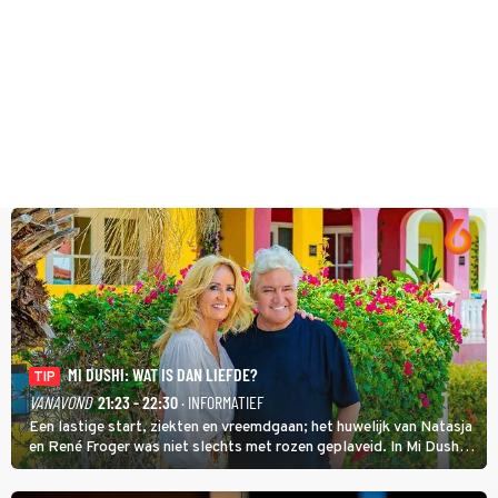
MI DUSHI: WAT IS DAN LIEFDE?
TIP
VANAVOND
21:23 - 22:30
· INFORMATIEF
Een lastige start, ziekten en vreemdgaan; het huwelijk van Natasja
en René Froger was niet slechts met rozen geplaveid. In Mi Dushi:
Wat Is Dan Liefde? neemt Wilfred Genee het showbizzkoppel mee
uit vissen om het over de liefde te hebben.