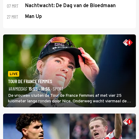
07 MRT
Nachtwacht: De Dag van de Bloedmaan
27 MRT
Man Up
LIVE
TOUR DE FRANCE FEMMES
VANMIDDAG
15:55 - 18:55
· SPORT
De vrouwen sluiten de Tour de France Femmes af met vier 25
kilometer lange rondes door Nice. Onderweg wacht viermaal de
zware Col d'Èze. Aan de finish op de Promenade des Anglais krijgt
de eindwinnaar de laatste gele trui.