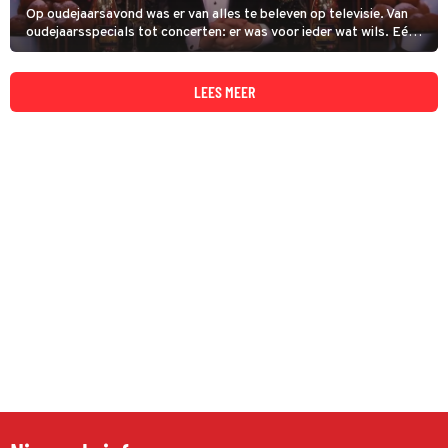
Op oudejaarsavond was er van alles te beleven op televisie. Van
oudejaarsspecials tot concerten: er was voor ieder wat wils. Eén
van de favorieten van kijkers was toch wel de Make Up Your Mind
Oudejaarsspecial.
LEES MEER