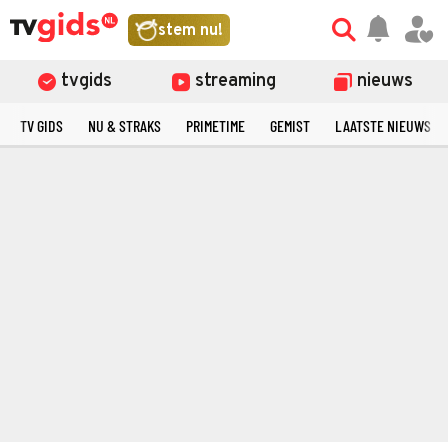
stem nu!
tvgids
streaming
nieuws
TV GIDS
NU & STRAKS
PRIMETIME
GEMIST
LAATSTE NIEUWS