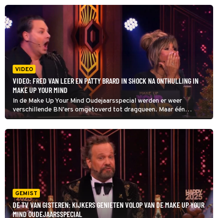
strijden met elkaar om zo veel mogelijk queens te ontmaskeren.
VIDEO
VIDEO: FRED VAN LEER EN PATTY BRARD IN SHOCK NA ONTHULLING IN
MAKE UP YOUR MIND
In de Make Up Your Mind Oudejaarsspecial werden er weer
verschillende BN'ers omgetoverd tot dragqueen. Maar één
onthulling liet Patty Brard en Fred van Leer echt vol
ongeloof achter. Bekijk de onthulling in bovenstaande video.
GEMIST
DE TV VAN GISTEREN: KIJKERS GENIETEN VOLOP VAN DE MAKE UP YOUR
MIND OUDEJAARSSPECIAL