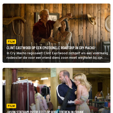
FILM
CLINT EASTWOOD OP EEN EMOTIONELE ROADTRIP IN CRY MACHO
In Cry Macho regisseert Clint Eastwood zichzelf als een voormalig
rodeoster die voor een vriend diens zoon moet weghalen bij zijn
ontaarde Mexicaanse moeder, waarna er tijdens die trip een
vriendschap ontstaat tussen de oude man en de tiener.
FILM
JASON STATHAM OVERLEEFT OP HOGE TOEREN IN CRANK