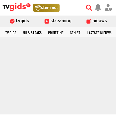
stem nu!
tvgids
streaming
nieuws
TV GIDS
NU & STRAKS
PRIMETIME
GEMIST
LAATSTE NIEUWS