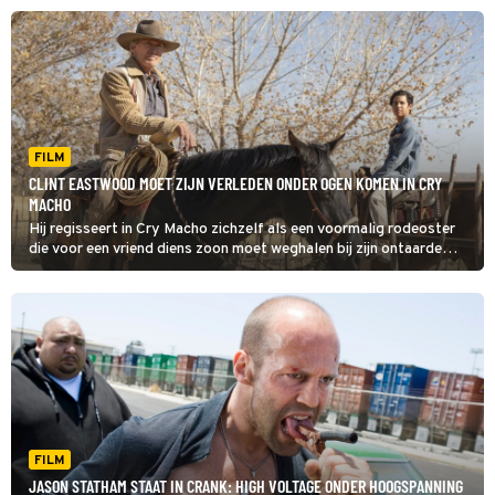
FILM
CLINT EASTWOOD MOET ZIJN VERLEDEN ONDER OGEN KOMEN IN CRY
MACHO
Hij regisseert in Cry Macho zichzelf als een voormalig rodeoster
die voor een vriend diens zoon moet weghalen bij zijn ontaarde
Mexicaanse moeder. Tijdens die trip ontstaat er een vriendschap
tussen de oude man en de tiener.
FILM
JASON STATHAM STAAT IN CRANK: HIGH VOLTAGE ONDER HOOGSPANNING