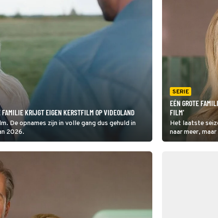
SERIE
EÉN GROTE FAMIL
 FAMILIE KRIJGT EIGEN KERSTFILM OP VIDEOLAND
FILM'
ilm. De opnames zijn in volle gang dus gehuld in
Het laatste seiz
van 2026.
naar meer, maar 
populaire serie i
vorm wél een ver
film in de maak.