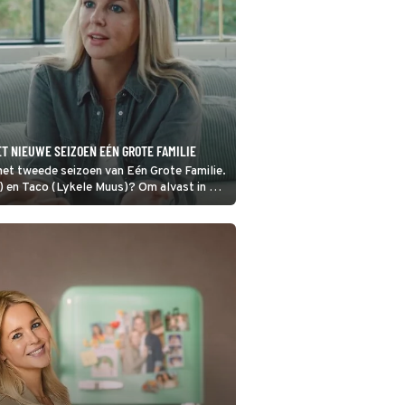
T NIEUWE SEIZOEN EÉN GROTE FAMILIE
het tweede seizoen van Eén Grote Familie.
) en Taco (Lykele Muus)? Om alvast in de
rste beelden van de serie gedeeld.