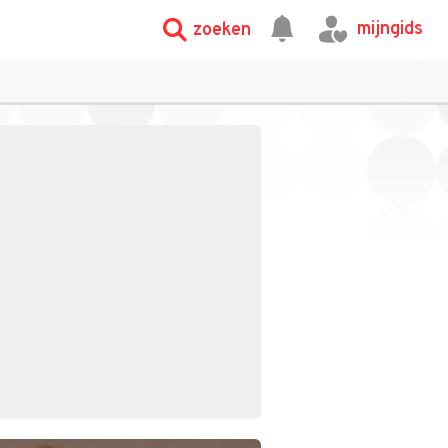
mijngids
zoeken