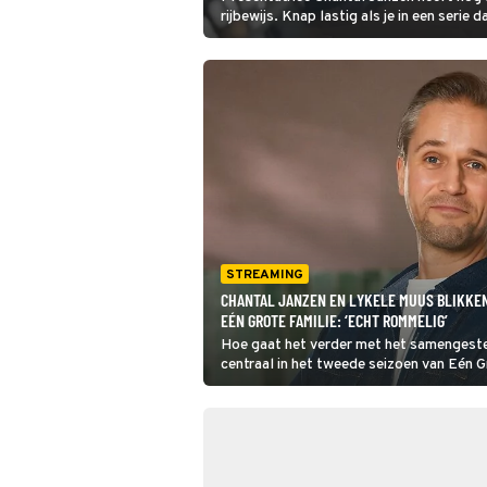
rijbewijs. Knap lastig als je in een serie 
autorijden. Zelf deelde ze donderdag be
de schermen bij Eén Grote Familie hoe da
gaat. Collega Jeroen van Koningsbrugg
beelden en lacht smakelijk om wat hij zie
STREAMING
CHANTAL JANZEN EN LYKELE MUUS BLIKKEN
EÉN GROTE FAMILIE: ‘ECHT ROMMELIG’
Hoe gaat het verder met het samengestel
centraal in het tweede seizoen van Eén G
Janzen en Lykele Muus alvast het hemd va