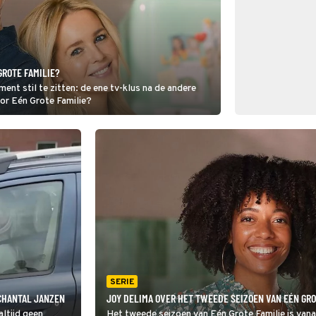
GROTE FAMILIE?
nt stil te zitten: de ene tv-klus na de andere
oor Eén Grote Familie?
SERIE
CHANTAL JANZEN
JOY DELIMA OVER HET TWEEDE SEIZOEN VAN EÉN GRO
ltijd geen
Het tweede seizoen van Eén Grote Familie is vana