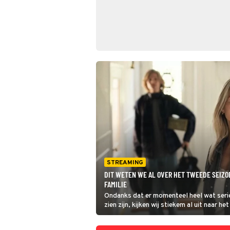
STREAMING
DIT WETEN WE AL OVER HET TWEEDE SEIZO
FAMILIE
Ondanks dat er momenteel heel wat serie
zien zijn, kijken wij stiekem al uit naar h
van Eén Grote Familie op Videoland. In dit
we dan ook alvast vooruit.