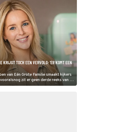
IE KRIJGT TOCH EEN VERVOLG: 'ER KOMT EEN
oen van Eén Grote Familie smaakt kijkers
vooralsnog zit er geen derde reeks van de
n de pijplijn. Toch komt er in een andere
volg: er is namelijk een Eén Grote Familie-