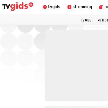
tvgids
streaming
n
TV GIDS
NU & S