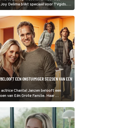
 Joy Delima blikt speciaal voor TVgids.nl
BELOOFT EEN ONSTUIMIGER SEIZOEN VAN EÉN
 actrice Chantal Janzen belooft een
oen van Eén Grote Familie. Haar
ele Muus, die Taco speelt, beaamt dat in
et RTL Boulevard.