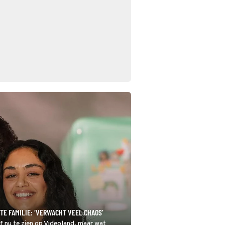
TE FAMILIE: ‘VERWACHT VEEL CHAOS’
f nu te zien op Videoland, maar wat