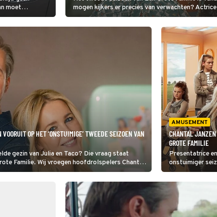
dan moet
mogen kijkers er precies van verwachten? Actrice
elden van achter
vooruit.
t er dus aan toe
e maakte de
t.
AMUSEMENT
 VOORUIT OP HET ‘ONSTUIMIGE’ TWEEDE SEIZOEN VAN
CHANTAL JANZEN 
GROTE FAMILIE
de gezin van Julia en Taco? Die vraag staat
Presentatrice en
rote Familie. Wij vroegen hoofdrolspelers Chantal
onstuimiger seiz
n het lijf.
tegenspeler Lyk
een interview m