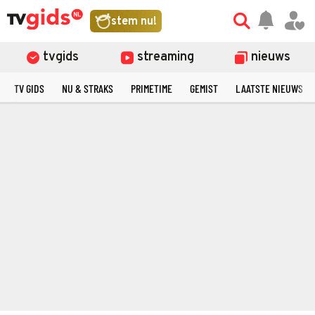
stem nu!
tvgids
streaming
nieuws
TV GIDS
NU & STRAKS
PRIMETIME
GEMIST
LAATSTE NIEUWS