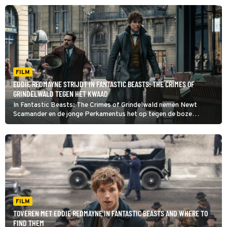
FILM
EDDIE REDMAYNE STRIJDT IN FANTASTIC BEASTS: THE CRIMES OF
GRINDELWALD TEGEN HET KWAAD
In Fantastic Beasts: The Crimes of Grindelwald nemen Newt
Scamander en de jonge Perkamentus het op tegen de boze
tovenaar Gellert Grindelwald.
FILM
TOVEREN MET EDDIE REDMAYNE IN FANTASTIC BEASTS AND WHERE TO
FIND THEM