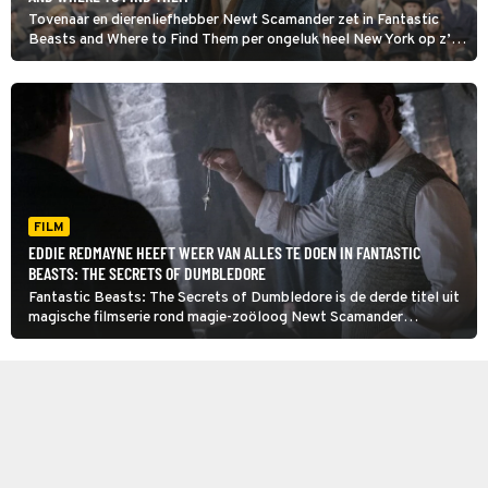
Tovenaar en dierenliefhebber Newt Scamander zet in Fantastic
Beasts and Where to Find Them per ongeluk heel New York op z’n
kop. Hoe? Er ontsnapt een magisch diertje uit zijn koffer.
FILM
EDDIE REDMAYNE HEEFT WEER VAN ALLES TE DOEN IN FANTASTIC
BEASTS: THE SECRETS OF DUMBLEDORE
Fantastic Beasts: The Secrets of Dumbledore is de derde titel uit
magische filmserie rond magie-zoöloog Newt Scamander
(Redmayne), gebaseerd op de boeken van J.K. Rowling.