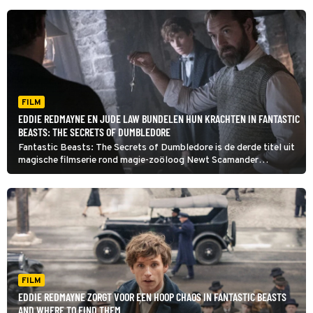
FILM
EDDIE REDMAYNE EN JUDE LAW BUNDELEN HUN KRACHTEN IN FANTASTIC
BEASTS: THE SECRETS OF DUMBLEDORE
Fantastic Beasts: The Secrets of Dumbledore is de derde titel uit
magische filmserie rond magie-zoöloog Newt Scamander
(Redmayne), gebaseerd op de boeken van J.K. Rowling.
FILM
EDDIE REDMAYNE ZORGT VOOR EEN HOOP CHAOS IN FANTASTIC BEASTS
AND WHERE TO FIND THEM