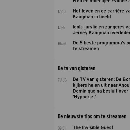
Fred en moedigen Yvonne 
17:30
Het leven en de carrière v
Kaagman in beeld
17:25
Idols-jurylid en zangeres v
Jerney Kaagman overlede
16:39
De 5 beste programma's 
te streamen
De tv van gisteren
7 AUG
De TV van gisteren: De B
kijkers halen uit naar Anou
Dominique na besluit over 
'Hypocriet'
De nieuwste tips om te streamen
09:01
The Invisible Guest