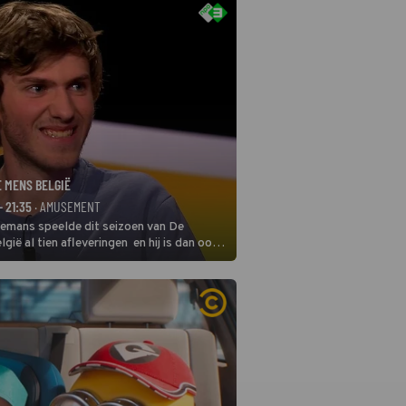
E MENS BELGIË
- 21:35
· AMUSEMENT
remans speelde dit seizoen van De
gië al tien afleveringen en hij is dan ook
 in deze seizoensfinale. En er is
reng, want komiek Soundos El Ahmadi
 de jurytafel.