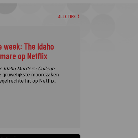
ALLE TIPS
e week: The Idaho
tmare op Netflix
e Idaho Murders: College
e gruwelijkste moordzaken
egelrechte hit op Netflix.