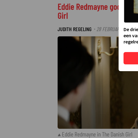
Eddie Redmayne gooit leve
Girl
JUDITH REGELING
28 FEBRUARI 2025 08:
·
De dri
een va
regelre
Eddie Redmayne in The Danish Girl