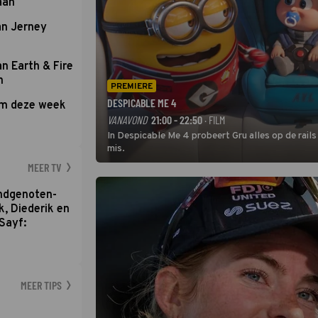
aan
an Jerney
an Earth & Fire
n
PREMIERE
DESPICABLE ME 4
om deze week
VANAVOND
21:00 - 22:50
· FILM
In Despicable Me 4 probeert Gru alles op de rails
mis.
MEER TV
ondgenoten-
k, Diederik en
Sayf:
MEER TIPS