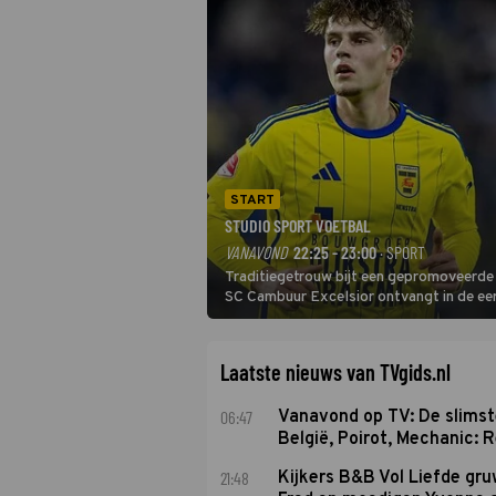
START
STUDIO SPORT VOETBAL
VANAVOND
22:25 - 23:00
· SPORT
Traditiegetrouw bijt een gepromoveerde c
SC Cambuur Excelsior ontvangt in de eer
De nieuwe oefenmeester is Johan Plat en 
Laatste nieuws van TVgids.nl
06:47
Vanavond op TV: De slims
België, Poirot, Mechanic: 
21:48
Kijkers B&B Vol Liefde gr