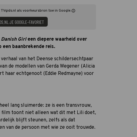
g TVgids.nl als voorkeursbron toe in Google.
DS.NL JE GOOGLE-FAVORIET
Danish Girl
een diepere waarheid over
op een baanbrekende reis.
t verhaal van het Deense schildersechtpaar
 van de modellen van Gerda Wegener (Alicia
rt haar echtgenoot (Eddie Redmayne) voor
 heel lang sluimerde: ze is een transvrouw,
ilm toont niet alleen wat dit met Lili doet,
lijk blijft steunen, zelfs als dat
n van de persoon met wie ze ooit trouwde.