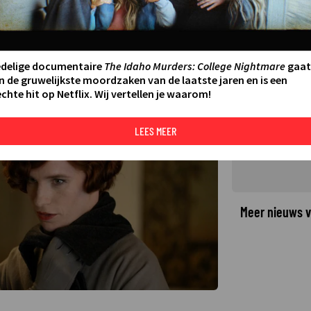
n radicaal om in The Danish
15
edelige documentaire
The Idaho Murders: College Nightmare
gaat
n de gruwelijkste moordzaken van de laatste jaren en is een
chte hit op Netflix. Wij vertellen je waarom!
©
LEES MEER
Meer nieuws v