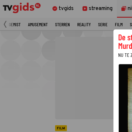
tvgids
streaming
n
N
GEMIST
AMUSEMENT
STERREN
REALITY
SERIE
FILM
S
De s
Murd
NU TE 
FILM