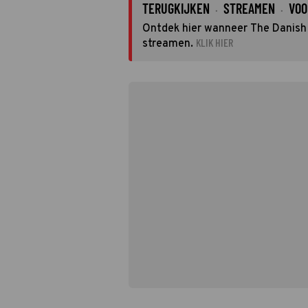
TERUGKIJKEN
STREAMEN
VOO
·
·
Ontdek hier wanneer The Danish G
KLIK HIER
streamen.