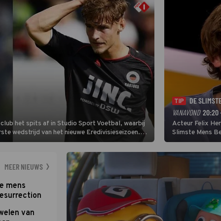
DE SLIMST
TIP
VANAVOND
20:20 
lub het spits af in Studio Sport Voetbal, waarbij
Acteur Felix He
ste wedstrijd van het nieuwe Eredivisieseizoen.
Slimste Mens Bel
hij wil aanvallend voetballen.
de grote favoriet
Nederlandse inb
neemt plaats aan
MEER NIEUWS
te mens
Resurrection
uwelen van