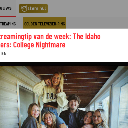
ieuws
stem nu!
TREAMING
GOUDEN TELEVIZIER-RING
treamingtip van de week: The Idaho
ers: College Nightmare
ZIEN