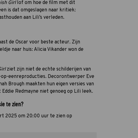
sh Girl
lof om hoe de film met dit
n is dat omgeslagen naar kritiek:
sthouden aan Lili’s verleden.
st de Oscar voor beste acteur. Zijn
ldje naar huis: Alicia Vikander won de
irl
ziet zijn niet de echte schilderijen van
n-op-eenreproducties. Decorontwerper Eve
nnah Brough maakten hun eigen versies van
t Eddie Redmayne niet genoeg op Lili leek.
ie te zien?
rt 2025 om 20:00 uur te zien op