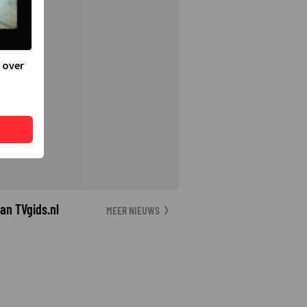
 over
an TVgids.nl
MEER NIEUWS