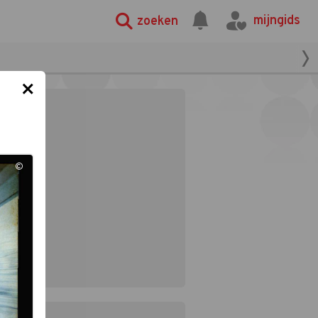
mijngids
zoeken
×
©