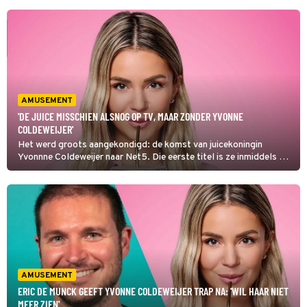
AMUSEMENT
'DE JUICE MISSCHIEN ALSNOG OP TV, MAAR ZONDER YVONNE
COLDEWEIJER'
Het werd groots aangekondigd: de komst van juicekoningin
Yvonnne Coldeweijer naar Net5. Die eerste titel is ze inmiddels wel
kwijt en ook haar tv-carrière ligt op apegapen. Wat is het laatste
nieuws over De Juice, zoals het programma moest gaan heten?
AMUSEMENT
ERIC DE MUNCK GEEFT YVONNE COLDEWEIJER TRAP NA: 'WIL HAAR NIET
MEER ZIEN'