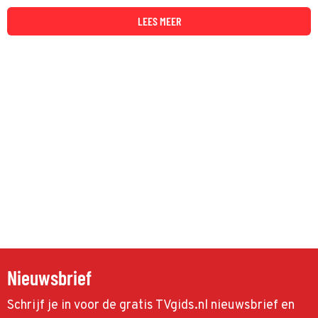
verborgen connectie tussen de vragen van presentator Patrick
Lodiers.
LEES MEER
Nieuwsbrief
Schrijf je in voor de gratis TVgids.nl nieuwsbrief en