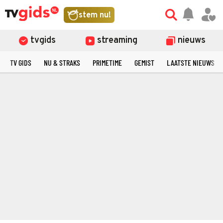
stem nu!
tvgids
streaming
nieuws
TV GIDS
NU & STRAKS
PRIMETIME
GEMIST
LAATSTE NIEUWS