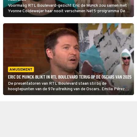
Voormalig RTL Boulevard-gezicht Eric de Munck zou samen met
Yvonne Coldeweijer haar nooit verschenen Net5-programma De
Juice tot een succes gaan maken. Dat liep even anders: de twee
gingen met bonje uit elkaar en Eric laat nu voor het eerst echt
weten hoe hij daar op terugkijkt: 'Dat ligt gelukkig achter mij.'
AMUSEMENT
ERIC DE MUNCK BLIKT IN RTL BOULEVARD TERUG OP DE OSCARS VAN 2025
De presentatoren van RTL Boulevard staan stil bij de
hoogtepunten van de 97e uitreiking van de Oscars. Emilia Pérez
maakt kans op dertien Academy Awards, gevolgd door The
Brutalist en Wicked met elk tien nominaties.