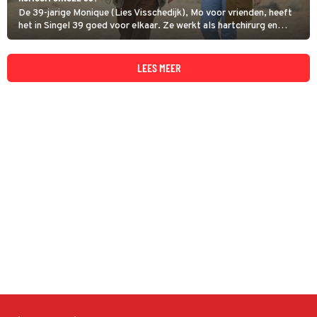
De 39-jarige Monique (Lies Visschedijk), Mo voor vrienden, heeft
het in Singel 39 goed voor elkaar. Ze werkt als hartchirurg en
woont in een mooi pand aan de Singel in Den Haag.
LEES MEER