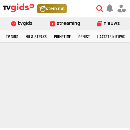
stem nu!
tvgids
streaming
nieuws
TV GIDS
NU & STRAKS
PRIMETIME
GEMIST
LAATSTE NIEUWS