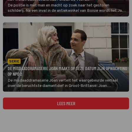
De politie is met man en macht op zoek naar het gestolen
schilderij. Na een inval in de antiekwinkel van Boisie wordt het Joan
te heet onder de voeten. Ze wil het doek vernietigen, maar Boisie
heeft een ander plan.
SERIE
DE MISDAADDRAMASERIE JOAN MAAKT OP DEZE DATUM ZIJN OPWACHTING
OP NPO 2
De misdaaddramaserie Joan vertelt het waargebeurde verhaal
over de beruchtste diamantdief in Groot-Brittanië: Joan
Hannington. In de eerste aflevering vlucht ze naar Londen om uit
handen te blijven van haar gewelddadige partner.
LEES MEER