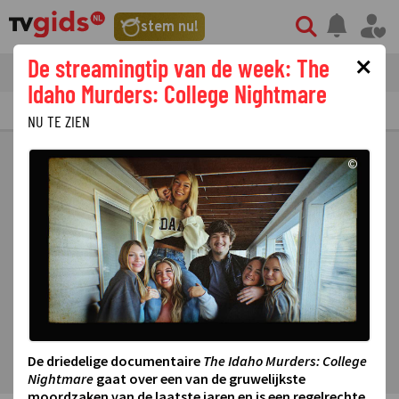
stem nu!
×
De streamingtip van de week: The
tvgids
streaming
nieuws
Idaho Murders: College Nightmare
TV GIDS
NU & STRAKS
PRIMETIME
GEMIST
LAATSTE NIEUWS
NU TE ZIEN
©
De driedelige documentaire
The Idaho Murders: College
Nightmare
gaat over een van de gruwelijkste
moordzaken van de laatste jaren en is een regelrechte