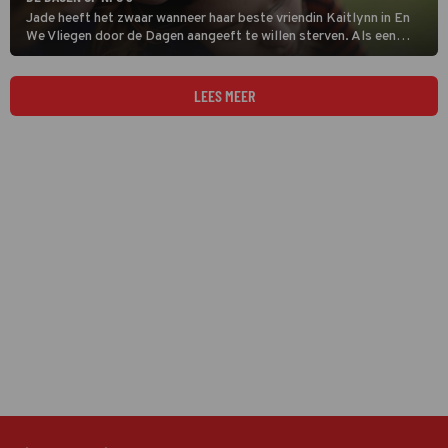
Jade heeft het zwaar wanneer haar beste vriendin Kaitlynn in En
We Vliegen door de Dagen aangeeft te willen sterven. Als een
euthanasieverzoek wordt afgewezen, probeert Jade op een andere
manier een waardige dood voor haar vriendin te regelen.
LEES MEER