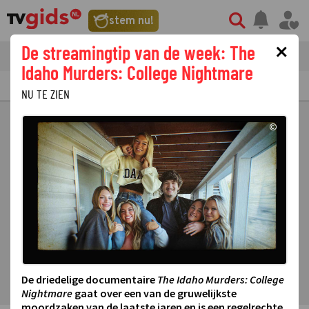
stem nu!
×
De streamingtip van de week: The
tvgids
streaming
nieuws
Idaho Murders: College Nightmare
TV GIDS
NU & STRAKS
PRIMETIME
GEMIST
LAATSTE NIEUWS
NU TE ZIEN
©
De driedelige documentaire
The Idaho Murders: College
Nightmare
gaat over een van de gruwelijkste
moordzaken van de laatste jaren en is een regelrechte