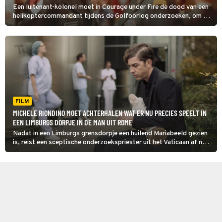
Een luitenant-kolonel moet in Courage under Fire de dood van een
helikoptercommandant tijdens de Golfoorlog onderzoeken, om te
beoordelen of ze als eerste vrouw de Medal of Honor verdient.
FILM
MICHELE RIONDINO MOET ACHTERHALEN WAT ER NU PRECIES SPEELT IN
EEN LIMBURGS DORPJE IN DE MAN UIT ROME
Nadat in een Limburgs grensdorpje een huilend Mariabeeld gezien
is, reist een sceptische onderzoekspriester uit het Vaticaan af naar
Nederland. De gesloten dorpsgemeenschap ziet in De Man uit
Rome zijn komst met argusogen aan.