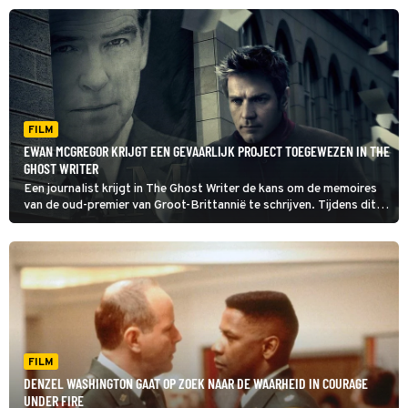
FILM
EWAN MCGREGOR KRIJGT EEN GEVAARLIJK PROJECT TOEGEWEZEN IN THE
GHOST WRITER
Een journalist krijgt in The Ghost Writer de kans om de memoires
van de oud-premier van Groot-Brittannië te schrijven. Tijdens dit
project ontdekt hij alleen meer dan goed voor hem is.
FILM
DENZEL WASHINGTON GAAT OP ZOEK NAAR DE WAARHEID IN COURAGE
UNDER FIRE