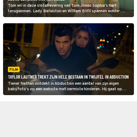
Tom wil in deze slotaflevering van Tom Jones Sophia's hart
terugwinnen. Lady Bellaston en William Blifil spannen echter
tegen hem samen en Sophia wil van trouwen niets meer weten.
Maar dan wordt een lang bewaard geheim onthuld.
FILM
TAYLOR LAUTNER TREKT ZIJN HELE BESTAAN IN TWIJFEL IN ABDUCTION
Tiener Nathan ontdekt in Abduction een aantal van zijn eigen
babyfoto’s op een website met vermiste kinderen. Hij gaat op
onderzoek uit en doet een schrikbarende ontdekking.