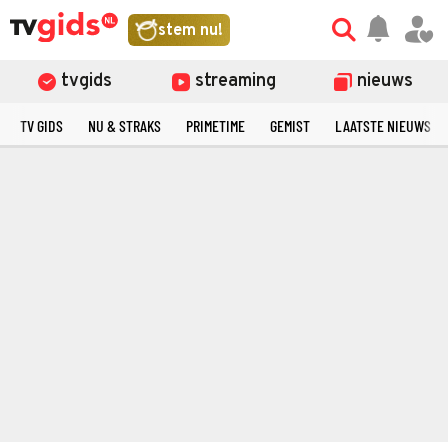
stem nu!
tvgids
streaming
nieuws
TV GIDS
NU & STRAKS
PRIMETIME
GEMIST
LAATSTE NIEUWS