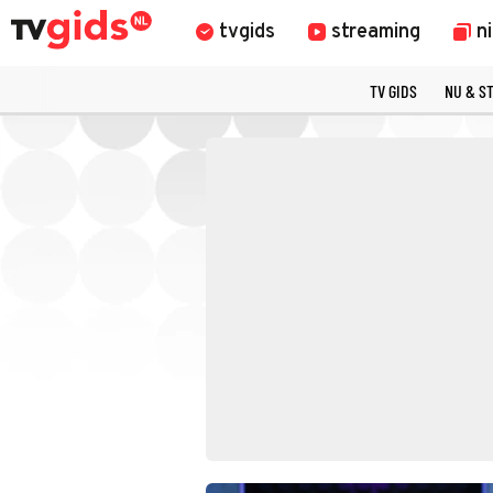
tvgids
streaming
n
TV GIDS
NU & S