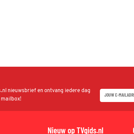
ds.nl nieuwsbrief en ontvang iedere dag
w mailbox!
Nieuw op TVgids.nl