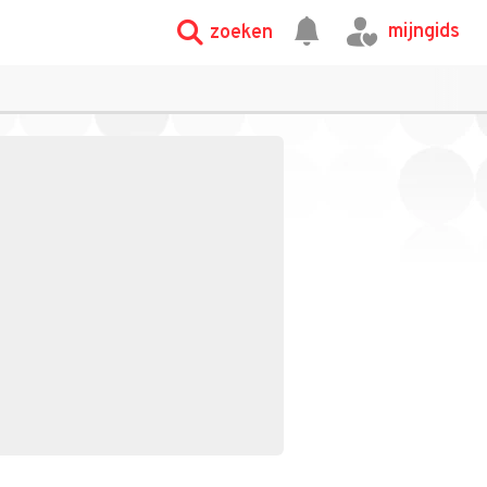
mijngids
zoeken