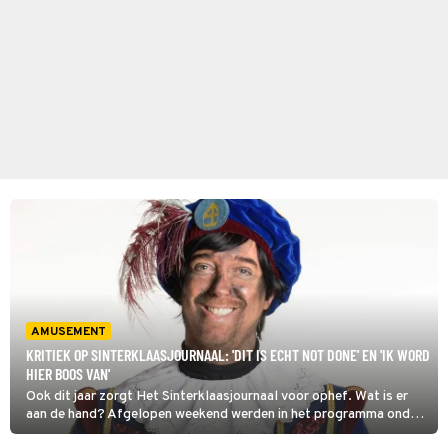
AMUSEMENT
KRITIEK OP SINTERKLAASJOURNAAL: 'DIT IS ECHT NOT DONE' EN 'IK WORD
HIER BOOS VAN'
Ook dit jaar zorgt Het Sinterklaasjournaal voor ophef. Wat is er
aan de hand? Afgelopen weekend werden in het programma onder
andere door de hoofdpiet (Niels van der Laan) tips voor ouders