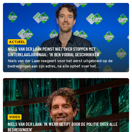
mysterieuze post verschenen.
ACTUEEL
NIELS VAN DER LAAN PEINST NIET OVER STOPPEN MET
SINTERKLAASJOURNAAL: 'IK BEN VOORAL GESCHROKKEN'
Niels van der Laan reageert voor het eerst uitgebreid op de
bedreigingen aan zijn adres, na alle ophef over het
Sinterklaasjournaal. Hoewel hij er in Even Tot Hier nog een
komische draai aan wist te geven, is het de programmamaker
natuurlijk niet in de koude kleren gaan zitten.
VIDEO
NIELS VAN DER LAAN: 'IK WERD GETIPT DOOR DE POLITIE OVER ALLE
BEDREIGINGEN'