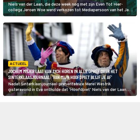
Niels van der Laan, die deze week nog met zijn Even Tot Hier-
collega Jeroen Woe werd verkozen tot Mediapersoon van het Jaar,
heeft een onrustige week achter de rug vanwege alle bedreigingen
die hij kreeg vanwege zijn rol als Hoofdpiet in Het
Sinterklaasjournaal. Hoe hoorde hij van de bedreigingen? 'Ik werd
getipt door de politie. Toen vond ik het eerst heel grappig en toen
het echt was vond ik het niet zo leuk.'
ACTUEEL
JOCHEM MYJER LAAT VAN ZICH HOREN IN ALLE OPHEF OVER HET
SINTERKLAASJOURNAAL: 'VAN MIJN HOOFDPIET BLIJF JE AF'
Nadat Sinterklaasjournaal-presentatrice Merel Westrik
gisteravond in Eva onthulde dat 'Hoofdpiet' Niels van der Laan
doodsbedreigingen heeft ontvangen, laat 'Pietje Paniek' Jochem
Myjer ook van zich horen.