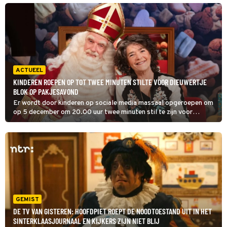
gegeven, voor wanneer het de Sint niet zou lukken om alle
cadeautjes te regelen en ze een beetje zouden moeten helpen.
Daar zijn veel Nederlanders en ook BN'ers boos om: 'De reacties
zijn niet mals', verwoordt Evert Santegoeds bij Shownieuws het
gevoel dat leeft.
ACTUEEL
KINDEREN ROEPEN OP TOT TWEE MINUTEN STILTE VOOR DIEUWERTJE
BLOK OP PAKJESAVOND
Er wordt door kinderen op sociale media massaal opgeroepen om
op 5 december om 20.00 uur twee minuten stil te zijn voor
Dieuwertje Blok. Omroep NTR heeft dit ook meegekregen en
reageert bij het ANP op dit verzoek.
GEMIST
DE TV VAN GISTEREN: HOOFDPIET ROEPT DE NOODTOESTAND UIT IN HET
SINTERKLAASJOURNAAL EN KIJKERS ZIJN NIET BLIJ