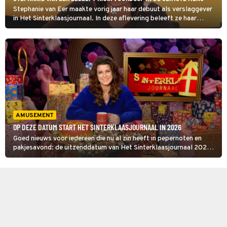
Stephanie van Eer maakte vorig jaar haar debuut als verslaggever
in Het Sinterklaasjournaal. In deze aflevering beleeft ze haar
vuurdoop in De Slimste Mens, de quiz die vanwege de
gemeenteraadsverkiezingen van woensdag eenmalig op zondag te
zien is.
AMUSEMENT
OP DEZE DATUM START HET SINTERKLAASJOURNAAL IN 2026
Goed nieuws voor iedereen die nu al zin heeft in pepernoten en
pakjesavond: de uitzenddatum van Het Sinterklaasjournaal 2026
is onthuld.