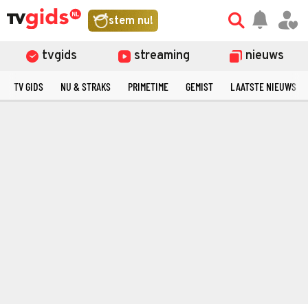
stem nu!
tvgids
streaming
nieuws
TV GIDS
NU & STRAKS
PRIMETIME
GEMIST
LAATSTE NIEUWS