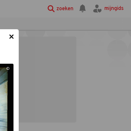
mijngids
zoeken
×
©