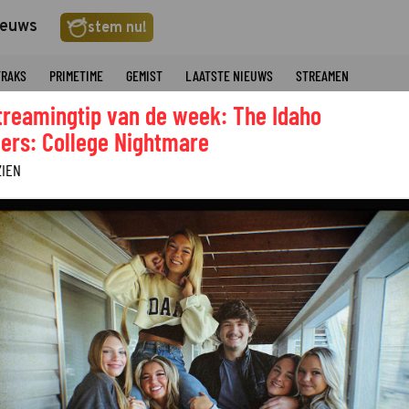
ieuws
stem nu!
TRAKS
PRIMETIME
GEMIST
LAATSTE NIEUWS
STREAMEN
treamingtip van de week: The Idaho
ers: College Nightmare
ZIEN