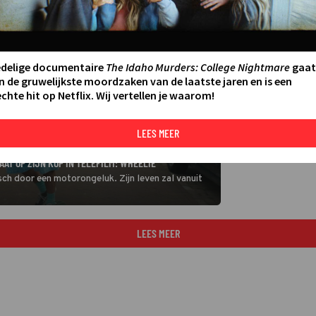
edelige documentaire
The Idaho Murders: College Nightmare
gaat
n de gruwelijkste moordzaken van de laatste jaren en is een
chte hit op Netflix. Wij vertellen je waarom!
LEES MEER
AT OP ZIJN KOP IN TELEFILM: WHEELIE
sch door een motorongeluk. Zijn leven zal vanuit
LEES MEER