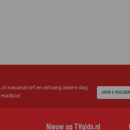
ds.nl nieuwsbrief en ontvang iedere dag
w mailbox!
Nieuw op TVgids.nl