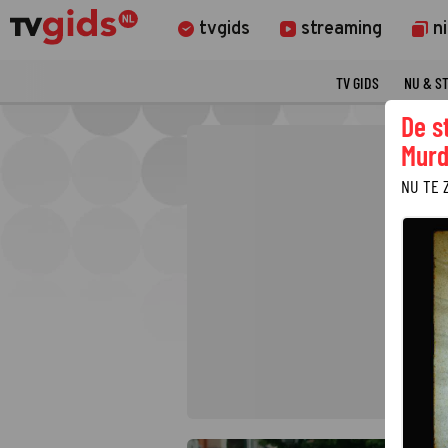
tvgids
streaming
n
TV GIDS
NU & S
De s
Murd
NU TE 